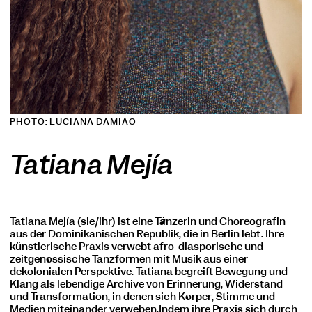
PHOTO: LUCIANA DAMIAO
Tatiana Mejía
Tatiana Mejía (sie/ihr) ist eine Tänzerin und Choreografin
COOKIE-EINSTELLUNGEN
aus der Dominikanischen Republik, die in Berlin lebt. Ihre
Wir verwenden Cookies und Inhalte externer Anbieter auf
künstlerische Praxis verwebt afro-diasporische und
unserer Website. Notwendige Cookies sind essenziell, damit
zeitgenössische Tanzformen mit Musik aus einer
Sie die Website nutzen können. Andere Cookies helfen uns,
dekolonialen Perspektive. Tatiana begreift Bewegung und
die Website weiterzuentwickeln. Sie können Ihre Einwilligung
Klang als lebendige Archive von Erinnerung, Widerstand
jederzeit widerrufen. Bitte besuchen Sie unsere
und Transformation, in denen sich Körper, Stimme und
Datenschutzerklärung für weitere Informationen. Unten
Medien miteinander verweben.Indem ihre Praxis sich durch