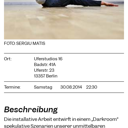
COOKIE-EINSTELLUNGEN
Wir verwenden Cookies und Inhalte externer Anbieter auf
FOTO: SERGIU MATIS
unserer Website. Notwendige Cookies sind essenziell, damit
Sie die Website nutzen können. Andere Cookies helfen uns,
die Website weiterzuentwickeln. Sie können Ihre Einwilligung
Ort:
Uferstudios 16
jederzeit widerrufen. Bitte besuchen Sie unsere
Badstr. 41A
Datenschutzerklärung für weitere Informationen. Unten
Uferstr. 23
können Sie auswählen, welche Technologien Sie zulassen
13357 Berlin
möchten.
Notwendige Cookies
Termine:
Samstag
30.08.2014
22:30
Externe Medien
Statistiken
Beschreibung
Nur notwendige
Alle akzeptieren
Speichern
Die installative Arbeit entwirft in einem „Darkroom“
spekulative Szenarien unserer unmittelbaren