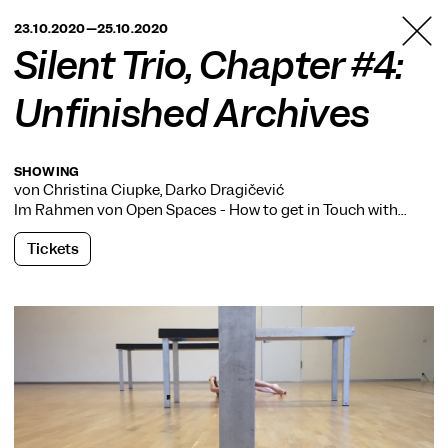
TANZFABRIK
23.10.2020—25.10.2020
BERLIN
Silent Trio, Chapter #4:
Unfinished Archives
SHOWING
von Christina Ciupke, Darko Dragičević
Im Rahmen von
Open Spaces - How to get in Touch with…
Tickets