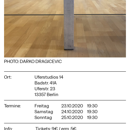
COOKIE-EINSTELLUNGEN
Wir verwenden Cookies und Inhalte externer Anbieter auf
unserer Website. Notwendige Cookies sind essenziell, damit
Sie die Website nutzen können. Andere Cookies helfen uns,
die Website weiterzuentwickeln. Sie können Ihre Einwilligung
PHOTO: DARKO DRAGICEVIC
jederzeit widerrufen. Bitte besuchen Sie unsere
Datenschutzerklärung für weitere Informationen. Unten
können Sie auswählen, welche Technologien Sie zulassen
Ort:
Uferstudios 14
möchten.
Badstr. 41A
Notwendige Cookies
Uferstr. 23
13357 Berlin
Externe Medien
Termine:
Freitag
23.10.2020
19:30
Statistiken
Samstag
24.10.2020
19:30
Sonntag
25.10.2020
19:30
Nur notwendige
Alle akzeptieren
Speichern
Info:
Tickets: 9€ / erm. 5€