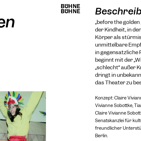
BÜHNE
BÜHNE
Beschrei
BÜHNE
BÜHNE
en
„before the golden
der Kindheit, in d
Körper als stürmis
unmittelbare Empf
in gegensätzliche
beginnt mit der „Wi
„schlecht“ außer K
dringt in unbekannt
das Theater zu be
Konzept: Claire Vivia
Vivianne Sobottke, Tia
Claire Vivianne Sobott
Senatskanzlei für kult
freundlicher Unterstü
Berlin.