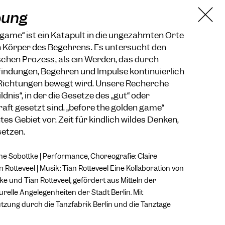
bung
 game“ ist ein Katapult in die ungezähmten Orte
en Körper des Begehrens. Es untersucht den
chen Prozess, als ein Werden, das durch
indungen, Begehren und Impulse kontinuierlich
 Richtungen bewegt wird. Unsere Recherche
ldnis“, in der die Gesetze des „gut“ oder
raft gesetzt sind. „before the golden game“
es Gebiet vor. Zeit für kindlich wildes Denken,
setzen.
nne Sobottke | Performance, Choreografie: Claire
n Rotteveel | Musik: Tian Rotteveel Eine Kollaboration von
ke und Tian Rotteveel, gefördert aus Mitteln der
urelle Angelegenheiten der Stadt Berlin. Mit
tzung durch die Tanzfabrik Berlin und die Tanztage