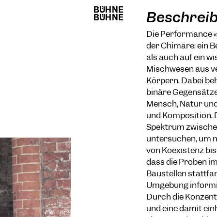
BÜHNE
BÜHNE
Beschrei
BÜHNE
BÜHNE
Die Performance «
der Chimäre: ein B
als auch auf ein w
Mischwesen aus ve
Körpern. Dabei beh
binäre Gegensätze
Mensch, Natur und
und Komposition. 
Spektrum zwischen
untersuchen, um m
von Koexistenz bis
dass die Proben im
Baustellen stattfa
Umgebung informie
Durch die Konzentr
und eine damit ein