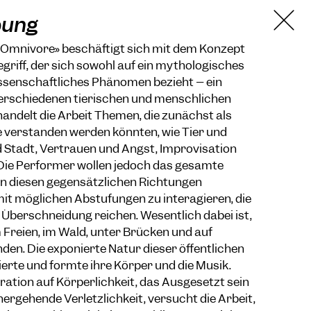
bung
Omnivore» beschäftigt sich mit dem Konzept
egriff, der sich sowohl auf ein mythologisches
issenschaftliches Phänomen bezieht – ein
rschiedenen tierischen und menschlichen
andelt die Arbeit Themen, die zunächst als
 verstanden werden könnten, wie Tier und
 Stadt, Vertrauen und Angst, Improvisation
Die Performer wollen jedoch das gesamte
 diesen gegensätzlichen Richtungen
it möglichen Abstufungen zu interagieren, die
 Überschneidung reichen. Wesentlich dabei ist,
 Freien, im Wald, unter Brücken und auf
nden. Die exponierte Natur dieser öffentlichen
rte und formte ihre Körper und die Musik.
ation auf Körperlichkeit, das Ausgesetzt sein
hergehende Verletzlichkeit, versucht die Arbeit,