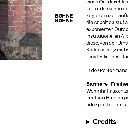
einen Ort durchläs
zu entdecken, in d
zugleich nach auße
die Arbeit darauf 
exponierten Outdo
institutionellen A
diese, von der Umw
Kodifizierung ein
theatralischen Da
In der Performance
Barriere–Freihei
Wenn ihr Fragen zu
bei Juan Harcha pe
oder per Telefon 
Credits