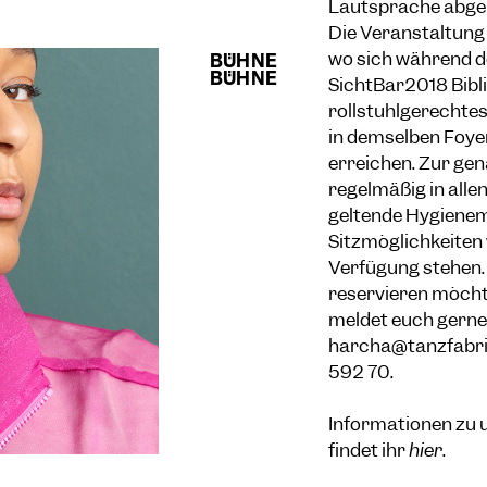
Lautsprache abge
Die Veranstaltung 
wo sich während d
SichtBar2018 Bibli
rollstuhlgerechtes 
in demselben Foyer
erreichen. Zur ge
regelmäßig in alle
geltende Hygiene
Sitzmöglichkeiten 
Verfügung stehen. 
reservieren möchte
meldet euch gerne 
harcha@tanzfabrik
592 70.
Informationen zu 
findet ihr
hier
.