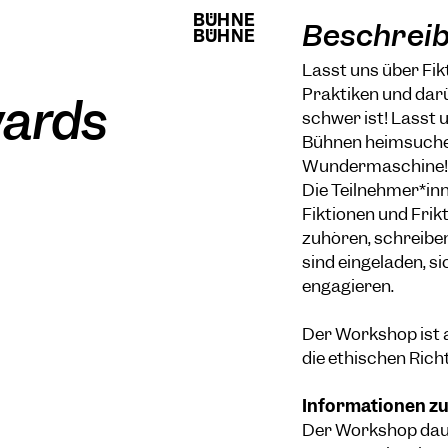
BÜHNE
BÜHNE
Beschrei
BÜHNE
BÜHNE
Lasst uns über Fik
Praktiken und dar
wards
schwer ist! Lasst 
Bühnen heimsuchen
Wundermaschine!
Die Teilnehmer*in
Fiktionen und Frik
zuhören, schreiben
sind eingeladen, si
engagieren.
Der Workshop ist a
die
ethischen Rich
Informationen zu
Der Workshop dauer