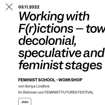
TANZFABRIK
03.11.2022
BERLIN
Working with
F(r)ictions – to
decolonial,
speculative and
feminist stages
FEMINIST SCHOOL - WORKSHOP
von Sonya Lindfors
Im Rahmen von
FEMINIST FUTURES FESTIVAL
Join