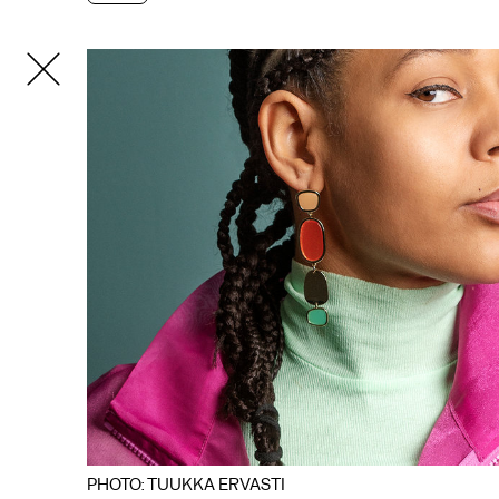
COOKIE-EINSTELLUNGEN
Wir verwenden Cookies und Inhalte externer Anbieter auf
unserer Website. Notwendige Cookies sind essenziell, damit
Sie die Website nutzen können. Andere Cookies helfen uns,
die Website weiterzuentwickeln. Sie können Ihre Einwilligung
jederzeit widerrufen. Bitte besuchen Sie unsere
Datenschutzerklärung für weitere Informationen. Unten
können Sie auswählen, welche Technologien Sie zulassen
möchten.
Notwendige Cookies
PHOTO: TUUKKA ERVASTI