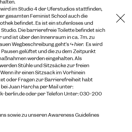
halten.
wird im Studio 4 der Uferstudios stattfinden,
er gesamten Feminist School auch die
othek befindet. Es ist ein stufenloses und
Studio. Die barrierefreie Toilette befindet sich
 und ist über den Innenraum in ca. 7m. zu
nauen Wegbeschreibung geht’s ↪
hier.
Es wird
n Pausen gelüftet und die zu dem Zeitpunkt
maßnahmen werden eingehalten. Als
werden Stühle und Sitzsäcke zur freien
Wenn ihr einen Sitzsack im Vorhinein
t oder Fragen zur Barrierefreiheit habt
bei Juan Harcha per Mail unter:
-berlin.de
oder per Telefon Unter: 030-200
uns sowie zu unseren Awareness Guidelines