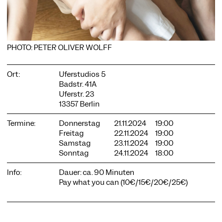
PHOTO: PETER OLIVER WOLFF
COOKIE-EINSTELLUNGEN
Wir verwenden Cookies und Inhalte externer Anbieter auf
Ort:
Uferstudios 5
unserer Website. Notwendige Cookies sind essenziell, damit
Badstr. 41A
Sie die Website nutzen können. Andere Cookies helfen uns,
Uferstr. 23
die Website weiterzuentwickeln. Sie können Ihre Einwilligung
13357 Berlin
jederzeit widerrufen. Bitte besuchen Sie unsere
Datenschutzerklärung für weitere Informationen. Unten
Termine:
Donnerstag
21.11.2024
19:00
können Sie auswählen, welche Technologien Sie zulassen
Freitag
22.11.2024
19:00
möchten.
Samstag
23.11.2024
19:00
Notwendige Cookies
Sonntag
24.11.2024
18:00
Externe Medien
Info:
Dauer: ca. 90 Minuten
Pay what you can (10€/15€/20€/25€)
Statistiken
Nur notwendige
Alle akzeptieren
Speichern