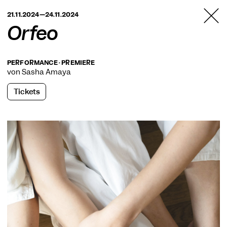
TANZFABRIK
21.11.2024—24.11.2024
BERLIN
Orfeo
PERFORMANCE · PREMIERE
von Sasha Amaya
Tickets