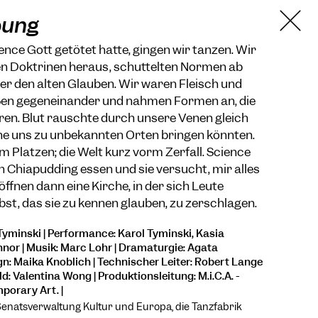
bung
ce Gott getötet hatte, gingen wir tanzen. Wir
ten Doktrinen heraus, schüttelten Normen ab
er den alten Glauben. Wir waren Fleisch und
ßen gegeneinander und nahmen Formen an, die
ren. Blut rauschte durch unsere Venen gleich
e uns zu unbekannten Orten bringen könnten.
m Platzen; die Welt kurz vorm Zerfall. Science
n Chiapudding essen und sie versucht, mir alles
öffnen dann eine Kirche, in der sich Leute
lbst, das sie zu kennen glauben, zu zerschlagen.
Tyminski | Performance: Karol Tyminski, Kasia
nor | Musik: Marc Lohr | Dramaturgie: Agata
ign: Maika Knoblich | Technischer Leiter: Robert Lange
d: Valentina Wong | Produktionsleitung: M.i.C.A. -
orary Art. |
Senatsverwaltung Kultur und Europa, die Tanzfabrik