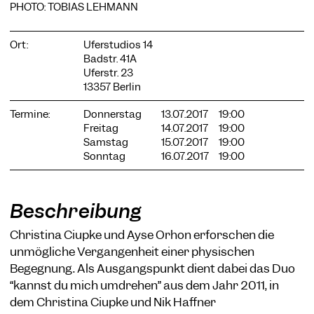
PHOTO: TOBIAS LEHMANN
Ort:
Uferstudios 14
Badstr. 41A
Uferstr. 23
COOKIE-EINSTELLUNGEN
13357 Berlin
Wir verwenden Cookies und Inhalte externer Anbieter auf
unserer Website. Notwendige Cookies sind essenziell, damit
Termine:
Donnerstag
13.07.2017
19:00
Sie die Website nutzen können. Andere Cookies helfen uns,
Freitag
14.07.2017
19:00
die Website weiterzuentwickeln. Sie können Ihre Einwilligung
Samstag
15.07.2017
19:00
jederzeit widerrufen. Bitte besuchen Sie unsere
Sonntag
16.07.2017
19:00
Datenschutzerklärung für weitere Informationen. Unten
können Sie auswählen, welche Technologien Sie zulassen
möchten.
Beschreibung
Notwendige Cookies
Christina Ciupke und Ayse Orhon erforschen die
Externe Medien
unmögliche Vergangenheit einer physischen
Statistiken
Begegnung. Als Ausgangspunkt dient dabei das Duo
Nur notwendige
Alle akzeptieren
Speichern
“kannst du mich umdrehen” aus dem Jahr 2011, in
dem Christina Ciupke und Nik Haffner