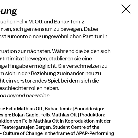
bung
rsuchen Felix M. Ott und Bahar Temiz
Arten, sich gemeinsam zu bewegen. Dabei
 Instrumente einer ungewöhnlichen Partitur in
-
ituation zur nächsten. Während die beiden sich
 Intimität bewegen, etablieren sie eine
öllige Hingabe ermöglicht. Sie verschmelzen zu
m sich in der Beziehung zueinander neu zu
ht ein verstörendes Spiel, bei dem sich die
eschlechterrollen heben.
tion beyond narration.
: Felix Mathias Ott, Bahar Temiz | Sounddesign:
sign: Bojan Gagic, Felix Mathias Ott | Produktion:
uktion von Felix Mathias Ott in Koproduktion mit der
IT Teatergarasjen Bergen, Student Centre of the
 - Culture of Change in the frame of APAP-Performing