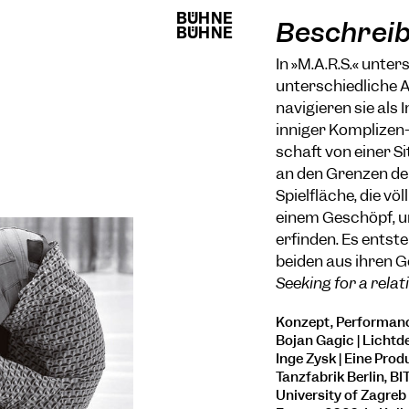
BÜHNE
BÜHNE
Beschrei
BÜHNE
BÜHNE
In »M.A.R.S.« unte
unterschiedliche 
navigieren sie als
inniger Komplizen
schaft von einer S
an den Grenzen der
Spielfläche, die v
einem Geschöpf, u
erfinden. Es entste
beiden aus ihren G
Seeking for a rela
Konzept, Performance
Bojan Gagic | Lichtde
Inge Zysk | Eine Prod
Tanzfabrik Berlin, B
University of Zagreb