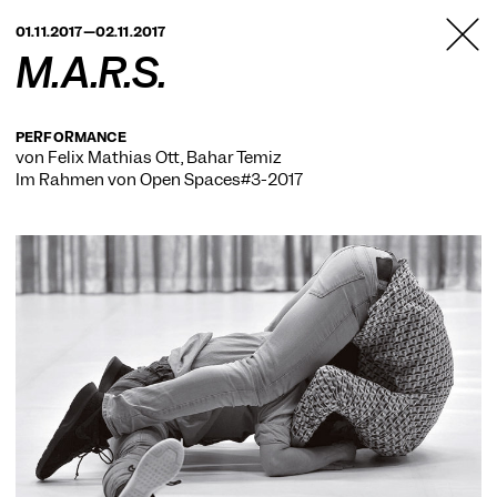
TANZFABRIK
01.11.2017—02.11.2017
BERLIN
M.A.R.S.
PERFORMANCE
von Felix Mathias Ott, Bahar Temiz
Im Rahmen von
Open Spaces#3-2017