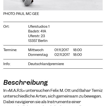
PHOTO: PAUL MC GEE
Ort:
Uferstudios 1
COOKIE-EINSTELLUNGEN
Badstr. 41A
Wir verwenden Cookies und Inhalte externer Anbieter auf
Uferstr. 23
unserer Website. Notwendige Cookies sind essenziell, damit
13357 Berlin
Sie die Website nutzen können. Andere Cookies helfen uns,
die Website weiterzuentwickeln. Sie können Ihre Einwilligung
Termine:
Mittwoch
01.11.2017
18:00
jederzeit widerrufen. Bitte besuchen Sie unsere
Donnerstag
02.11.2017
18:00
Datenschutzerklärung für weitere Informationen. Unten
können Sie auswählen, welche Technologien Sie zulassen
möchten.
Info:
Deutschlandpremiere
Notwendige Cookies
Externe Medien
Beschreibung
Statistiken
In »M.A.R.S.« untersuchen Felix M. Ott und Bahar Temiz
unterschiedliche Arten, sich gemeinsam zu bewegen.
Nur notwendige
Alle akzeptieren
Speichern
Dabei navigieren sie als Instrumente einer