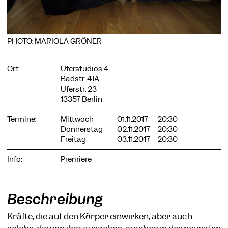
PHOTO: MARIOLA GRÖNER
COOKIE-EINSTELLUNGEN
Ort:
Uferstudios 4
Wir verwenden Cookies und Inhalte externer Anbieter auf
Badstr. 41A
unserer Website. Notwendige Cookies sind essenziell, damit
Uferstr. 23
Sie die Website nutzen können. Andere Cookies helfen uns,
13357 Berlin
die Website weiterzuentwickeln. Sie können Ihre Einwilligung
jederzeit widerrufen. Bitte besuchen Sie unsere
Datenschutzerklärung für weitere Informationen. Unten
Termine:
Mittwoch
01.11.2017
20:30
können Sie auswählen, welche Technologien Sie zulassen
Donnerstag
02.11.2017
20:30
möchten.
Freitag
03.11.2017
20:30
Notwendige Cookies
Info:
Premiere
Externe Medien
Statistiken
Beschreibung
Nur notwendige
Alle akzeptieren
Speichern
Kräfte, die auf den Körper einwirken, aber auch