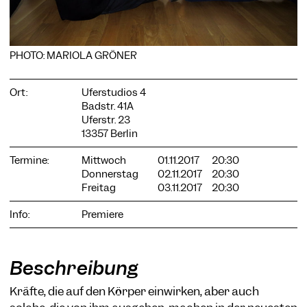
PHOTO: MARIOLA GRÖNER
COOKIE-EINSTELLUNGEN
Ort:
Uferstudios 4
Wir verwenden Cookies und Inhalte externer Anbieter auf
Badstr. 41A
unserer Website. Notwendige Cookies sind essenziell, damit
Uferstr. 23
Sie die Website nutzen können. Andere Cookies helfen uns,
13357 Berlin
die Website weiterzuentwickeln. Sie können Ihre Einwilligung
jederzeit widerrufen. Bitte besuchen Sie unsere
Datenschutzerklärung für weitere Informationen. Unten
Termine:
Mittwoch
01.11.2017
20:30
können Sie auswählen, welche Technologien Sie zulassen
Donnerstag
02.11.2017
20:30
möchten.
Freitag
03.11.2017
20:30
Notwendige Cookies
Info:
Premiere
Externe Medien
Statistiken
Beschreibung
Nur notwendige
Alle akzeptieren
Speichern
Kräfte, die auf den Körper einwirken, aber auch