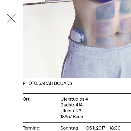
COOKIE-EINSTELLUNGEN
Wir verwenden Cookies und Inhalte externer Anbieter auf
PHOTO: SARAH BOUARS
unserer Website. Notwendige Cookies sind essenziell, damit
Sie die Website nutzen können. Andere Cookies helfen uns,
die Website weiterzuentwickeln. Sie können Ihre Einwilligung
Ort:
Uferstudios 4
jederzeit widerrufen. Bitte besuchen Sie unsere
Badstr. 41A
Datenschutzerklärung für weitere Informationen. Unten
können Sie auswählen, welche Technologien Sie zulassen
Uferstr. 23
möchten.
13357 Berlin
Notwendige Cookies
Termine:
Sonntag
05.11.2017
18:00