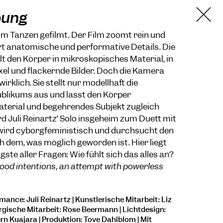
bung
im Tanzen gefilmt. Der Film zoomt rein und
rt anatomische und performative Details. Die
 den Körper in mikroskopisches Material, in
el und flackernde Bilder. Doch die Kamera
wirklich. Sie stellt nur modellhaft die
ublikums aus und lässt den Körper
aterial und begehrendes Subjekt zugleich
rd Juli Reinartz‘ Solo insgeheim zum Duett mit
wird cyborgfeministisch und durchsucht den
 dem, was möglich geworden ist. Hier liegt
igste aller Fragen: Wie fühlt sich das alles an?
ood intentions, an attempt with powerless
ance: Juli Reinartz | Künstlerische Mitarbeit: Liz
gische Mitarbeit: Rose Beermann | Lichtdesign:
rn Kuajara | Produktion: Tove Dahlblom | Mit