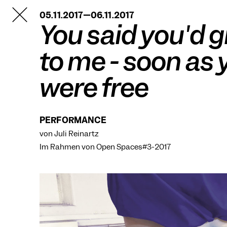
TANZFABRIK
05.11.2017—06.11.2017
BERLIN
You said you'd gi
to me - soon as 
were free
PERFORMANCE
von Juli Reinartz
Im Rahmen von
Open Spaces#3-2017