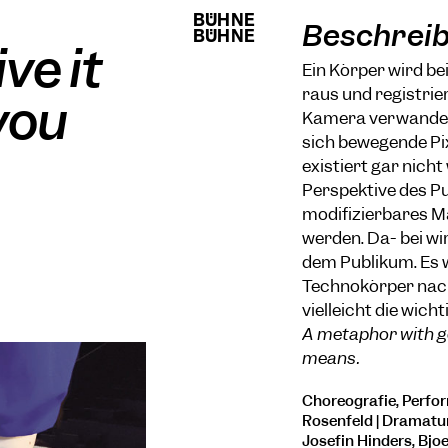
BÜHNE
BÜHNE
Beschrei
BÜHNE
BÜHNE
ve it
Ein Körper wird be
raus und registrie
you
Kamera verwandelt
sich bewegende Pix
existiert gar nicht 
Perspektive des P
modifizierbares M
werden. Da- bei wi
dem Publikum. Es 
Technokörper nach
vielleicht die wicht
A metaphor with g
means.
Choreografie, Perform
Rosenfeld | Dramatur
Josefin Hinders, Bjoe