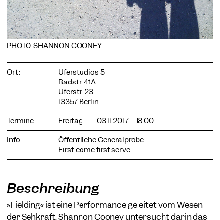
PHOTO: SHANNON COONEY
COOKIE-EINSTELLUNGEN
Wir verwenden Cookies und Inhalte externer Anbieter auf
Ort:
Uferstudios 5
unserer Website. Notwendige Cookies sind essenziell, damit
Badstr. 41A
Sie die Website nutzen können. Andere Cookies helfen uns,
Uferstr. 23
die Website weiterzuentwickeln. Sie können Ihre Einwilligung
13357 Berlin
jederzeit widerrufen. Bitte besuchen Sie unsere
Datenschutzerklärung für weitere Informationen. Unten
Termine:
Freitag
03.11.2017
18:00
können Sie auswählen, welche Technologien Sie zulassen
möchten.
Info:
Öffentliche Generalprobe
Notwendige Cookies
First come first serve
Externe Medien
Statistiken
Beschreibung
Nur notwendige
Alle akzeptieren
Speichern
»Fielding« ist eine Performance geleitet vom Wesen
der Sehkraft. Shannon Cooney untersucht darin das