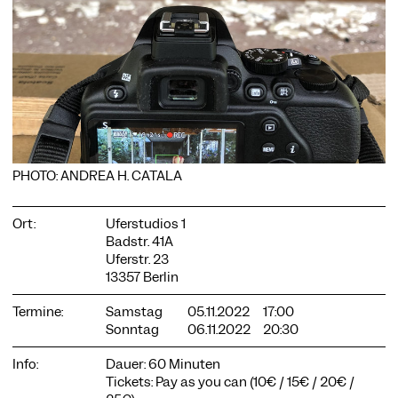
COOKIE-EINSTELLUNGEN
Wir verwenden Cookies und Inhalte externer Anbieter auf
unserer Website. Notwendige Cookies sind essenziell, damit
Sie die Website nutzen können. Andere Cookies helfen uns,
die Website weiterzuentwickeln. Sie können Ihre Einwilligung
PHOTO: ANDREA H. CATALA
jederzeit widerrufen. Bitte besuchen Sie unsere
Datenschutzerklärung für weitere Informationen. Unten
können Sie auswählen, welche Technologien Sie zulassen
Ort:
Uferstudios 1
möchten.
Badstr. 41A
Uferstr. 23
Notwendige Cookies
13357 Berlin
Externe Medien
Termine:
Samstag
05.11.2022
17:00
Statistiken
Sonntag
06.11.2022
20:30
Nur notwendige
Alle akzeptieren
Speichern
Info:
Dauer: 60 Minuten
Tickets: Pay as you can (10€ / 15€ / 20€ /