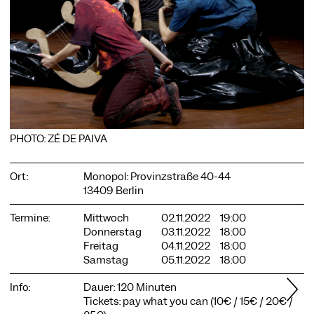
COOKIE-EINSTELLUNGEN
Wir verwenden Cookies und Inhalte externer Anbieter auf
unserer Website. Notwendige Cookies sind essenziell, damit
Sie die Website nutzen können. Andere Cookies helfen uns,
die Website weiterzuentwickeln. Sie können Ihre Einwilligung
PHOTO: ZÉ DE PAIVA
jederzeit widerrufen. Bitte besuchen Sie unsere
Datenschutzerklärung für weitere Informationen. Unten
können Sie auswählen, welche Technologien Sie zulassen
Ort:
Monopol: Provinzstraße 40-44
möchten.
13409 Berlin
Notwendige Cookies
Termine:
Mittwoch
02.11.2022
19:00
Donnerstag
03.11.2022
18:00
Externe Medien
Freitag
04.11.2022
18:00
Statistiken
Samstag
05.11.2022
18:00
Nur notwendige
Alle akzeptieren
Speichern
Info:
Dauer: 120 Minuten
Tickets: pay what you can (10€ / 15€ / 20€ /