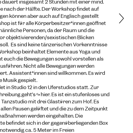
dauert insgesamt 2 Stunden mit einer mind.
e nach der Hälfte. Der Workshop findet auf
gen können aber auch auf Englisch gestellt
op ist für alle Körperbesitzer*innen geöffnet
männliche Personen, da der Raum und die
or objektivierenden/sexistischen Blicken
oll. Es sind keine tänzerischen Vorkenntnisse
 Workshop beinhaltet Elemente aus Yoga und
nt euch die Bewegungen sowohl vorstellen als
ausführen. Nicht alle Bewegungen werden
siert. Assistent*innen sind willkommen. Es wird
e Musik gespielt.
t in Studio 12 in den Uferstudios statt. Zur
reibung geht’s ↪
hier
. Es ist ein stufenloses und
 Tanzstudio mit drei Glastüren zum Hof. Es
 allen Pausen gelüftet und die zu dem Zeitpunkt
maßnahmen werden eingehalten. Die
ette befindet sich in der gegenüberliegenden Box
t notwendig ca. 5 Meter im Freien