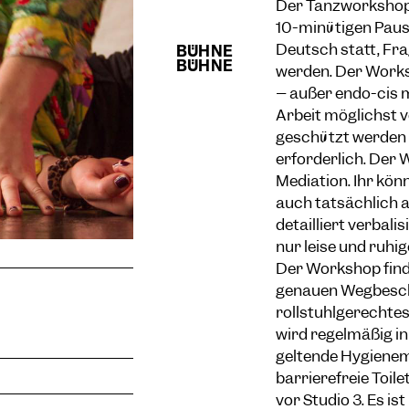
Der Tanzworkshop 
10-minütigen Paus
Deutsch statt, Fra
werden. Der Worksh
– außer endo-cis 
Arbeit möglichst v
geschützt werden s
erforderlich. Der
Mediation. Ihr kön
auch tatsächlich 
detailliert verbali
nur leise und ruhig
Der Workshop finde
genauen Wegbesch
rollstuhlgerechtes
wird regelmäßig in
geltende Hygiene
barrierefreie Toil
vor Studio 3. Es is