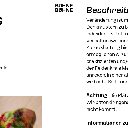
BÜHNE
BÜHNE
Beschrei
BÜHNE
BÜHNE
s
Veränderung ist mög
Denkmustern zu bef
individuelles Poten
Verhaltensweisen w
Zurückhaltung bis
ermöglichen wir un
praktizierten und
der Feldenkrais M
rlin
anregen. In einer 
weibliche Seite und
Achtung:
Die Plät
Wir bitten dringen
nicht kommt.
Informationen zu