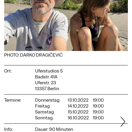
COOKIE-EINSTELLUNGEN
Wir verwenden Cookies und Inhalte externer Anbieter auf
unserer Website. Notwendige Cookies sind essenziell, damit
Sie die Website nutzen können. Andere Cookies helfen uns,
PHOTO: DARKO DRAGIČEVIĆ
die Website weiterzuentwickeln. Sie können Ihre Einwilligung
jederzeit widerrufen. Bitte besuchen Sie unsere
Datenschutzerklärung für weitere Informationen. Unten
Ort:
Uferstudios 5
können Sie auswählen, welche Technologien Sie zulassen
Badstr. 41A
möchten.
Uferstr. 23
13357 Berlin
Notwendige Cookies
Externe Medien
Termine:
Donnerstag
13.10.2022
19:00
Freitag
14.10.2022
19:00
Statistiken
Samstag
15.10.2022
19:00
Sonntag
16.10.2022
19:00
Nur notwendige
Alle akzeptieren
Speichern
Info:
Dauer: 90 Minuten