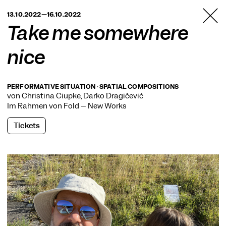
TANZFABRIK
13.10.2022—16.10.2022
BERLIN
Take me somewhere
nice
PERFORMATIVE SITUATION · SPATIAL COMPOSITIONS
von Christina Ciupke, Darko Dragičević
Im Rahmen von
Fold – New Works
Tickets