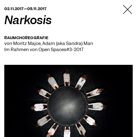
TANZFABRIK
02.11.2017—05.11.2017
BERLIN
Narkosis
RAUMCHOREOGRAFIE
von Moritz Majce, Adam (aka Sandra) Man
Im Rahmen von
Open Spaces#3-2017