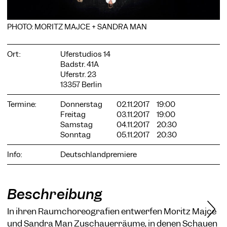
PHOTO: MORITZ MAJCE + SANDRA MAN
Ort:
Uferstudios 14
COOKIE-EINSTELLUNGEN
Badstr. 41A
Wir verwenden Cookies und Inhalte externer Anbieter auf
Uferstr. 23
unserer Website. Notwendige Cookies sind essenziell, damit
13357 Berlin
Sie die Website nutzen können. Andere Cookies helfen uns,
die Website weiterzuentwickeln. Sie können Ihre Einwilligung
Termine:
Donnerstag
02.11.2017
19:00
jederzeit widerrufen. Bitte besuchen Sie unsere
Freitag
03.11.2017
19:00
Datenschutzerklärung für weitere Informationen. Unten
Samstag
04.11.2017
20:30
können Sie auswählen, welche Technologien Sie zulassen
Sonntag
05.11.2017
20:30
möchten.
Notwendige Cookies
Info:
Deutschlandpremiere
Externe Medien
Statistiken
Beschreibung
Nur notwendige
Alle akzeptieren
Speichern
In ihren Raumchoreografien entwerfen Moritz Majce
und Sandra Man Zuschauerräume, in denen Schauen