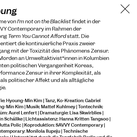
bung
hme von
I’m not on the Blacklist
findet in der
AVVY Contemporary im Rahmen der
ong Term You Cannot Afford
statt. Die
tiert die kontinuierliche Praxis zweier
ng mit der Toxizität des Phänomens Zensur.
 Morden an Umweltaktivist*innen in Kolumbien
enten politischen Vergangenheit Koreas,
rformance Zensur in ihrer Komplexität, als
als politischer Affekt und als alltägliche
ie.
e: Hyoung-Min Kim | Tanz, Ko-Kreation: Gabriel
g-Min Kim | Musik: Mattef Kuhlmey | Tontechnik:
m: Aurel Lenfert | Dramaturgie: Lisa Skwirblies |
n Schälike | Lichtassistenz: Hanna Kritten Tangsoo |
Jutta Polic | Koproduktion: SAVVY Contemporary |
temporary: Monilola Ilupeju | Technische