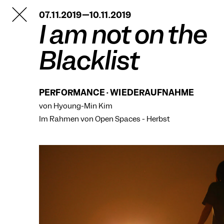
TANZFABRIK
07.11.2019—10.11.2019
BERLIN
I am not on the
Blacklist
PERFORMANCE · WIEDERAUFNAHME
von Hyoung-Min Kim
Im Rahmen von
Open Spaces - Herbst