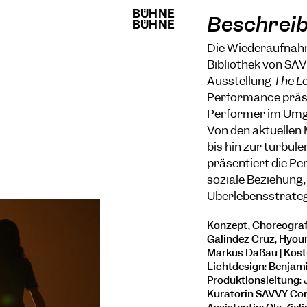
BÜHNE
BÜHNE
Beschrei
BÜHNE
BÜHNE
Die Wiederaufna
Bibliothek von S
Ausstellung
The L
Performance präsen
Performer im Umga
Von den aktuellen
bis hin zur turbul
präsentiert die Pe
soziale Beziehung, 
Überlebensstrateg
Konzept, Choreografi
Galindez Cruz, Hyoun
Markus Daßau | Kostü
Lichtdesign: Benjami
Produktionsleitung: 
Kuratorin SAVVY Con