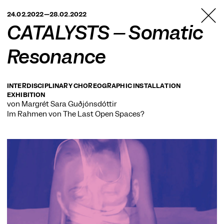
TANZFABRIK
24.02.2022—28.02.2022
BERLIN
CATALYSTS – Somatic
Resonance
INTERDISCIPLINARY CHOREOGRAPHIC INSTALLATION
EXHIBITION
von Margrét Sara Guðjónsdóttir
Im Rahmen von
The Last Open Spaces?