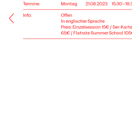
Termine:
Montag
21.08.2023
15:30–18:
Info:
Offen
In englischer Sprache
Preis: Einzelsession 15€ / 5er-Kar
65€ / Flatrate Summer School 10
COOKIE-EINSTELLUNGEN
Wir verwenden Cookies und Inhalte externer Anbieter auf
unserer Website. Notwendige Cookies sind essenziell, damit
Sie die Website nutzen können. Andere Cookies helfen uns,
die Website weiterzuentwickeln. Sie können Ihre Einwilligung
jederzeit widerrufen. Bitte besuchen Sie unsere
Datenschutzerklärung für weitere Informationen. Unten
können Sie auswählen, welche Technologien Sie zulassen
möchten.
Notwendige Cookies