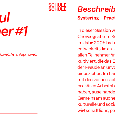
SCHULE
SCHULE
Beschrei
SCHULE
SCHULE
ul
Systering – Prac
er #1
In dieser Session 
Choreografie im K
im Jahr 2005 hat 
entwickelt, die au
ković, Ana Vujanović,
allen Teilnehmer*
kultiviert, die da
der Freude an unv
einbeziehen. Im La
mit den vorherrsc
prekären Arbeitsbe
haben, auseinand
Gemeinsam suchen 
kulturelle und soz
wirtschaftliche, p