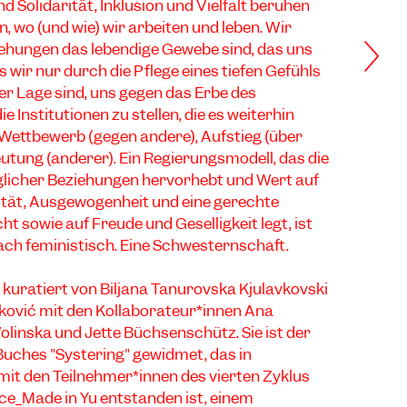
d Solidarität, Inklusion und Vielfalt beruhen
, wo (und wie) wir arbeiten und leben. Wir
iehungen das lebendige Gewebe sind, das uns
 wir nur durch die Pflege eines tiefen Gefühls
der Lage sind, uns gegen das Erbe des
e Institutionen zu stellen, die es weiterhin
 Wettbewerb (gegen andere), Aufstieg (über
tung (anderer). Ein Regierungsmodell, das die
licher Beziehungen hervorhebt und Wert auf
rität, Ausgewogenheit und eine gerechte
t sowie auf Freude und Geselligkeit legt, ist
ach feministisch. Eine Schwesternschaft.
 kuratiert von Biljana Tanurovska Kjulavkovski
ković mit den Kollaborateur*innen Ana
olinska und Jette Büchsenschütz. Sie ist der
Buches "Systering" gewidmet, das in
t den Teilnehmer*innen des vierten Zyklus
ice_Made in Yu
entstanden ist, einem