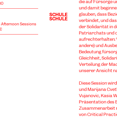
die auf Fürsorge un
30
und damit beginnen
glauben, dass Bez
verbindet, und dass
te Afternoon Sessions
der Solidarität in 
5€
Patriarchats und di
aufrechterhalten:
andere) und Ausbeu
Bedeutung fürsorg
Gleichheit, Solida
Verteilung der Mach
unserer Ansicht n
Diese Session wird
und Marijana Cvet
Vujanovic, Kasia W
Präsentation des 
Zusammenarbeit mi
von
Critical Pract