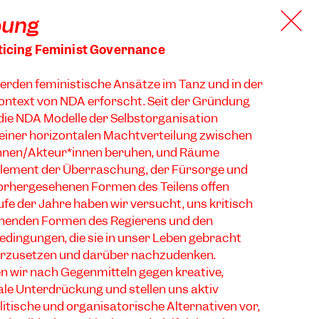
bung
ticing Feminist Governance
werden feministische Ansätze im Tanz und in der
ontext von NDA erforscht. Seit der Gründung
die NDA Modelle der Selbstorganisation
f einer horizontalen Machtverteilung zwischen
innen/Akteur*innen beruhen, und Räume
s Element der Überraschung, der Fürsorge und
orhergesehenen Formen des Teilens offen
ufe der Jahre haben wir versucht, uns kritisch
henden Formen des Regierens und den
dingungen, die sie in unser Leben gebracht
erzusetzen und darüber nachzudenken.
wir nach Gegenmitteln gegen kreative,
iale Unterdrückung und stellen uns aktiv
olitische und organisatorische Alternativen vor,