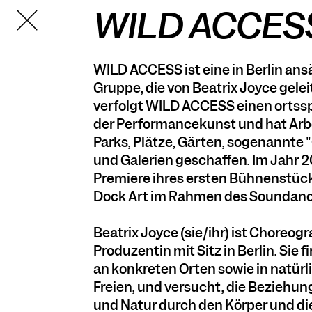
WILD ACCES
TANZFABRIK
BERLIN
WILD ACCESS ist eine in Berlin an
Gruppe, die von Beatrix Joyce geleit
verfolgt WILD ACCESS einen ortssp
der Performancekunst und hat Arbe
Parks, Plätze, Gärten, sogenannte
und Galerien geschaffen. Im Jahr 20
Premiere ihres ersten Bühnenstück
Dock Art im Rahmen des Soundanc
Beatrix Joyce (sie/ihr) ist Choreogr
Produzentin mit Sitz in Berlin. Sie f
an konkreten Orten sowie in natü
Freien, und versucht, die Bezieh
und Natur durch den Körper und die