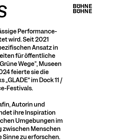
S
BÜHNE
BÜHNE
BÜHNE
BÜHNE
sässige Performance-
et wird. Seit 2021
ezifischen Ansatz in
iten für öffentliche
 "Grüne Wege", Museen
24 feierte sie die
s „GLADE“ im Dock 11 /
e-Festivals.
afin, Autorin und
indet ihre Inspiration
rlichen Umgebungen im
ung zwischen Menschen
 Sinne zu erforschen.