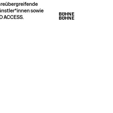
enreübergreifende
nstler*innen sowie
BÜHNE
LD ACCESS.
BÜHNE