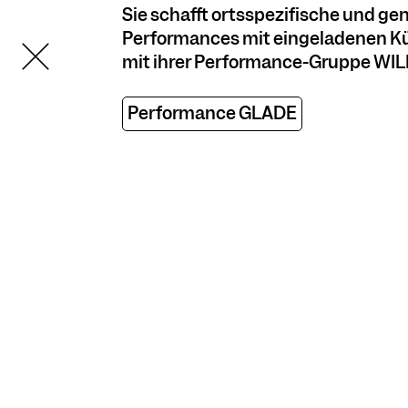
Sie schafft ortsspezifische und g
Performances mit eingeladenen Kü
mit ihrer Performance-Gruppe WI
Performance GLADE
COOKIE-EINSTELLUNGEN
Wir verwenden Cookies und Inhalte externer Anbieter auf
unserer Website. Notwendige Cookies sind essenziell, damit
Sie die Website nutzen können. Andere Cookies helfen uns,
die Website weiterzuentwickeln. Sie können Ihre Einwilligung
jederzeit widerrufen. Bitte besuchen Sie unsere
Datenschutzerklärung für weitere Informationen. Unten
können Sie auswählen, welche Technologien Sie zulassen
möchten.
Notwendige Cookies