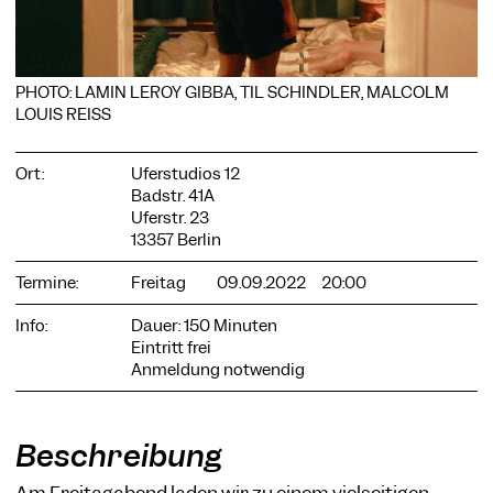
PHOTO: LAMIN LEROY GIBBA, TIL SCHINDLER, MALCOLM
LOUIS REISS
COOKIE-EINSTELLUNGEN
Wir verwenden Cookies und Inhalte externer Anbieter auf
Ort:
Uferstudios 12
unserer Website. Notwendige Cookies sind essenziell, damit
Badstr. 41A
Sie die Website nutzen können. Andere Cookies helfen uns,
die Website weiterzuentwickeln. Sie können Ihre Einwilligung
Uferstr. 23
jederzeit widerrufen. Bitte besuchen Sie unsere
13357 Berlin
Datenschutzerklärung für weitere Informationen. Unten
können Sie auswählen, welche Technologien Sie zulassen
Termine:
Freitag
09.09.2022
20:00
möchten.
Info:
Dauer: 150 Minuten
Notwendige Cookies
Eintritt frei
Externe Medien
Anmeldung notwendig
Statistiken
Nur notwendige
Alle akzeptieren
Speichern
Beschreibung