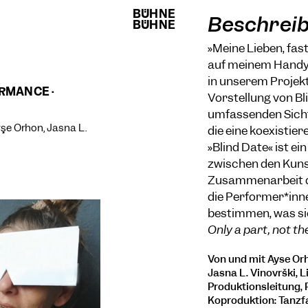
BÜHNE
BÜHNE
Beschrei
BÜHNE
BÜHNE
»Meine Lieben, fast
auf meinem Handy. D
in unserem Projekt 
RMANCE ·
Vorstellung von Bl
umfassenden Sichtw
yşe Orhon, Jasna L.
die eine koexistier
»Blind Date« ist e
zwischen den Küns
Zusammenarbeit d
die Performer*inne
bestimmen, was sie
Only a part, not th
Von und mit Ayse Orh
Jasna L. Vinovrški, L
Produktionsleitung, P
Koproduktion: Tanzfab