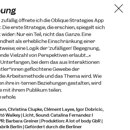
bung
 zufällig öffnete ich die Oblique Strategies App
ie erste Strategie, die erschien, spiegelt sich
wider: Nur ein Teil, nicht das Ganze. Eine
indheit als erhebliche Einschränkung einer
eise; eine Logik der ‘zufälligen‘ Begegnung,
ende Vielzahl von Perspektiven erlaubt...«
in Unterfangen, bei dem das aus Interaktionen
tler*innen geflochtene Gewebe der
ie Arbeitsmethode und das Thema wird. Wie
n ihre in-ternen Beziehungen gestalten, wird
 mit ihrem Publikum teilen.
e whole.
on, Christina Ciupke, Clément Layes, Igor Dobricic,
itó Walkey | Licht, Sound: Catalina Fernandez I
R: Barbara Greiner | Produktion: A lot of body GbR |
rik Berlin | Gefördert durch die Berliner