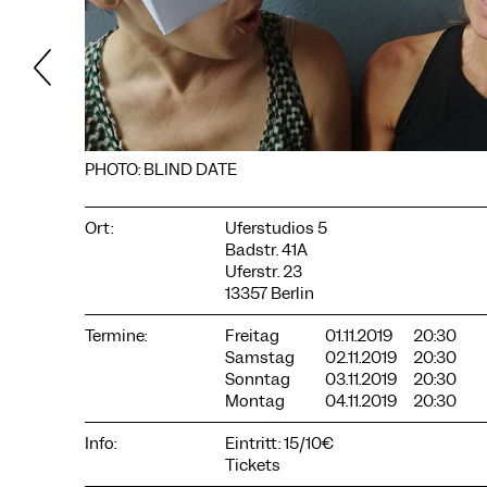
PHOTO: BLIND DATE
Ort:
Uferstudios 5
Badstr. 41A
COOKIE-EINSTELLUNGEN
Uferstr. 23
13357 Berlin
Wir verwenden Cookies und Inhalte externer Anbieter auf
unserer Website. Notwendige Cookies sind essenziell, damit
Sie die Website nutzen können. Andere Cookies helfen uns,
Termine:
Freitag
01.11.2019
20:30
die Website weiterzuentwickeln. Sie können Ihre Einwilligung
Samstag
02.11.2019
20:30
jederzeit widerrufen. Bitte besuchen Sie unsere
Sonntag
03.11.2019
20:30
Datenschutzerklärung für weitere Informationen. Unten
Montag
04.11.2019
20:30
können Sie auswählen, welche Technologien Sie zulassen
möchten.
Info:
Eintritt: 15/10€
Tickets
Notwendige Cookies