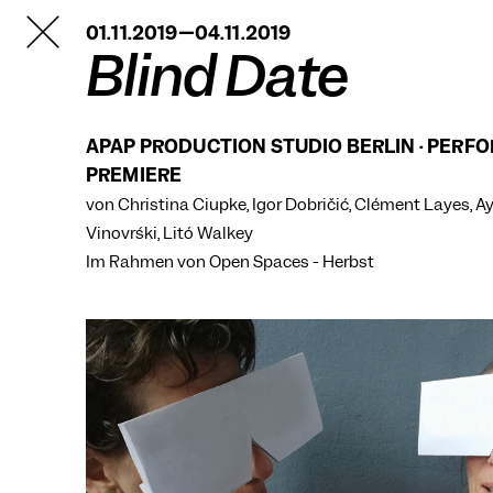
TANZFABRIK
01.11.2019—04.11.2019
BERLIN
Blind Date
APAP PRODUCTION STUDIO BERLIN · PERFO
PREMIERE
von Christina Ciupke, Igor Dobričić, Clément Layes, A
Vinovrški, Litó Walkey
Im Rahmen von
Open Spaces - Herbst