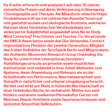
Ka Rustler erforscht und analysiert seit über 35 Jahren
somatische Praxen und deren Verkörperung in Bewegung,
Choreographie und Therapie. Als Mitautorin vielschichtiger
Produktionen tritt sie mit zahlreichen Künstler*innen auf
und gestaltet soziale und ökologische Kontexte, welche im
Rahmen eines feministischen Verständnisses von
verkörperter Subjektivität angesiedelt sind. Sie ist Body-
Mind Centering® Practitioner und Teacher, Co-Vorsitzende
der BMCA Association sowie des Glia Verbandes, Contact
Improvisations Pionierin der zweiten Generation, Mitglied
des frühen Kollektivs der Tanzfabrik Berlin und Mitgründerin
der Authentic Movement Research Group Unwinding the
Body. Ka unterrichtet international, konzipiert
Ausbildungscurricula an privaten sowie staatlichen
Institutionen und verbindet in ihrer Arbeit Methoden und
Systeme, deren Anwendung und Relevanz sie an der
Schnittstelle von Performance, Neurowissenschaft und
Somatik in natürlicher und urbaner Umgebung erforscht.
Sie lebt und wirkt am Wald, in hütender Nachbarschaft zu
einer ferkelnden Bache, ist verheiratet, Mutter von zwei
Kindern und einem resilienten Permakultur Garten mit
Molchen, Blauer Holzbiene sowie Gaumenschmäusen und
(potenten Smoothie) Beikräutern.