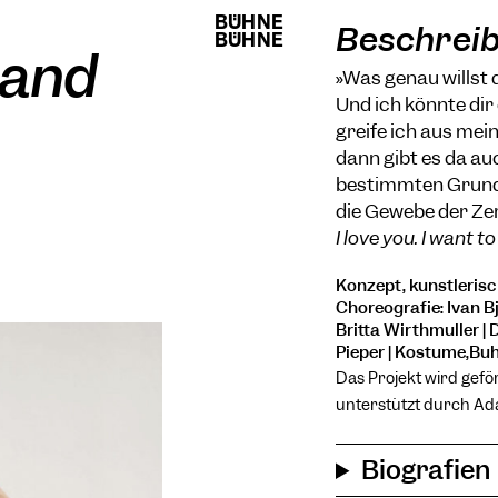
BÜHNE
BÜHNE
Beschrei
BÜHNE
BÜHNE
 and
»Was genau willst 
Und ich könnte dir
greife ich aus mei
dann gibt es da au
bestimmten Grund. 
die Gewebe der Ze
I love you. I want 
Konzept, künstlerisc
Choreografie: Ivan 
Britta Wirthmüller |
Pieper | Kostüme,Büh
Das Projekt wird gefö
unterstützt durch Ada
Biografien