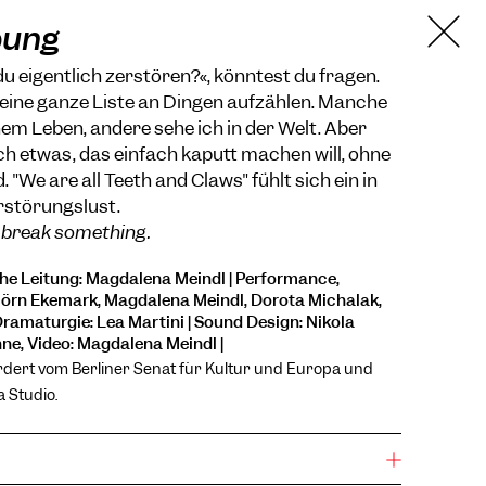
bung
du eigentlich zerstören?«, könntest du fragen.
 eine ganze Liste an Dingen aufzählen. Manche
nem Leben, andere sehe ich in der Welt. Aber
ch etwas, das einfach kaputt machen will, ohne
"We are all Teeth and Claws" fühlt sich ein in
rstörungslust.
to break something.
he Leitung: Magdalena Meindl | Performance,
Björn Ekemark, Magdalena Meindl, Dorota Michalak,
 Dramaturgie: Lea Martini | Sound Design: Nikola
ne, Video: Magdalena Meindl |
rdert vom Berliner Senat für Kultur und Europa und
 Studio.