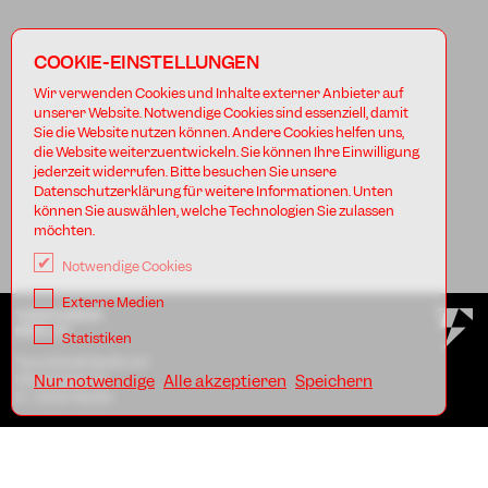
COOKIE-EINSTELLUNGEN
Wir verwenden Cookies und Inhalte externer Anbieter auf
unserer Website. Notwendige Cookies sind essenziell, damit
Sie die Website nutzen können. Andere Cookies helfen uns,
die Website weiterzuentwickeln. Sie können Ihre Einwilligung
jederzeit widerrufen. Bitte besuchen Sie unsere
Datenschutzerklärung für weitere Informationen. Unten
können Sie auswählen, welche Technologien Sie zulassen
möchten.
Notwendige Cookies
Externe Medien
TANZFABRIK
BERLIN
Statistiken
Tanzfabrik Berlin e.V.
Uferstraße 23
Nur notwendige
Alle akzeptieren
Speichern
D - 13357 Berlin
AGB
Impressum
Datenschutz