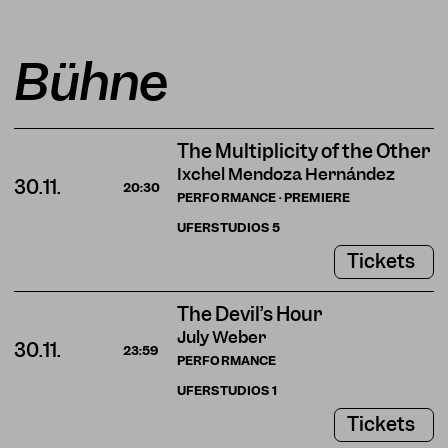
Bühne
The Multiplicity of the Other
Ixchel Mendoza Hernández
30.11.
20:30
PERFORMANCE · PREMIERE
UFERSTUDIOS
5
Tickets
The Devil’s Hour
July Weber
30.11.
23:59
PERFORMANCE
UFERSTUDIOS
1
Tickets