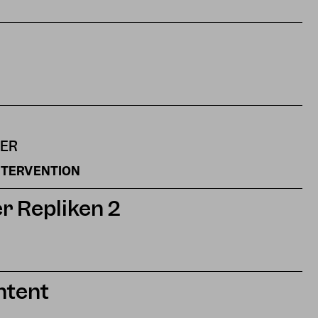
NER
INTERVENTION
 Repliken 2
ntent