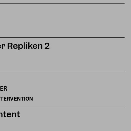
 Repliken 2
NER
INTERVENTION
ntent