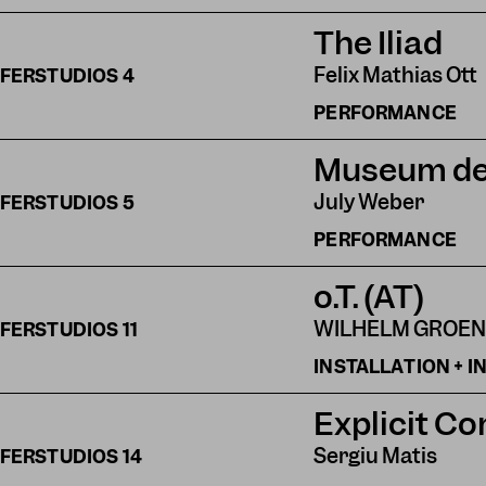
The Iliad
Felix Mathias Ott
FERSTUDIOS
4
PERFORMANCE
Museum der
July Weber
FERSTUDIOS
5
PERFORMANCE
o.T. (AT)
WILHELM GROE
FERSTUDIOS
11
INSTALLATION + 
Explicit Co
Sergiu Matis
FERSTUDIOS
14