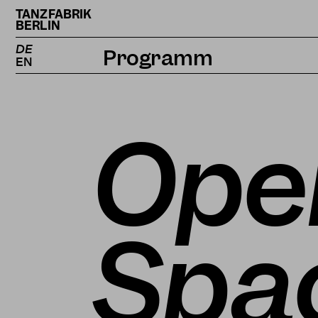
TANZFABRIK
BERLIN
DE
Programm
EN
Kalender
Projekte
Ope
Magazin
Spa