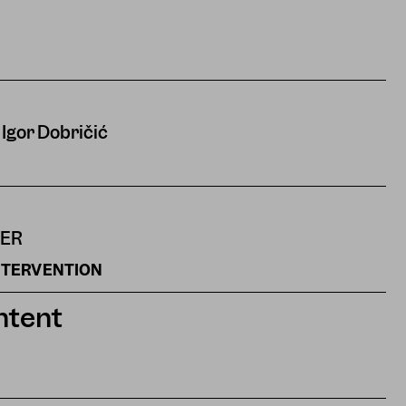
 Igor Dobričić
NER
INTERVENTION
ntent