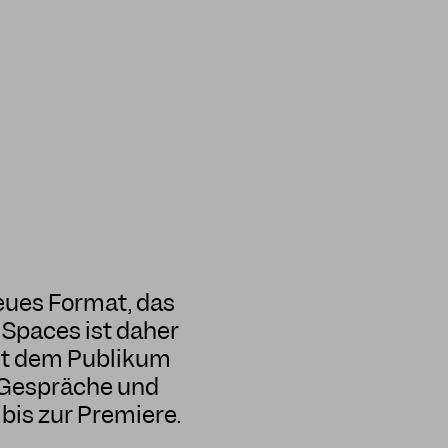
eues Format, das
 Spaces ist daher
cht dem Publikum
: Gespräche und
is zur Premiere.