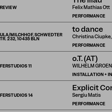
Felix Mathias Ott
REVIEW
PERFORMANCE
to dance
ULA/MILCHHOF, SCHWEDTER
Christina Ciupke,
TR. 232, 10435 BLN
PERFORMANCE
o.T. (AT)
WILHELM GROE
FERSTUDIOS
11
INSTALLATION + 
Explicit Co
Sergiu Matis
FERSTUDIOS
14
PERFORMANCE