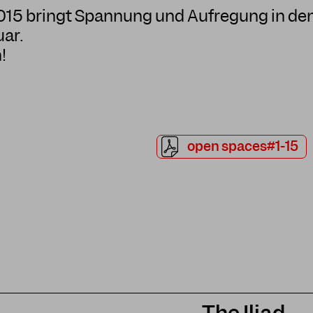
2015 bringt Spannung und Aufregung in de
ar.
!
open spaces#1-15
The Iliad