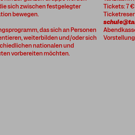
die sich zwischen festgelegter
Tickets: 7 €
ation bewegen.
Ticketreser
schule@tan
rungsprogramm, das sich an Personen
Abendkasse
ientieren, weiterbilden und/oder sich
Vorstellung
hiedlichen nationalen und
uten vorbereiten möchten.