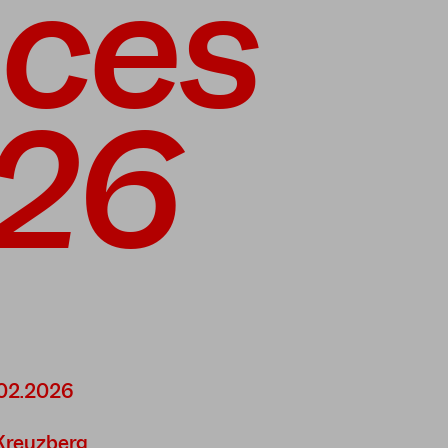
eces
26
02.2026
 Kreuzberg