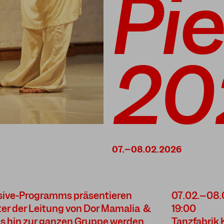
Pi
20
sive-Programms präsentieren
07.02.–08.
ter der Leitung von Dor Mamalia &
19:00
is hin zur ganzen Gruppe werden
Tanzfabrik