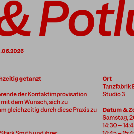
& Pot
hzeitig getanzt
Ort
Tanzfabrik 
zierende der Kontaktimprovisation
Studio 3
mit dem Wunsch, sich zu
 gleichzeitig durch diese Praxis zu
Datum & Ze
Samstag, 20
14:30 – 14:4
Stark Smith und ihrer
14:45 – 15: