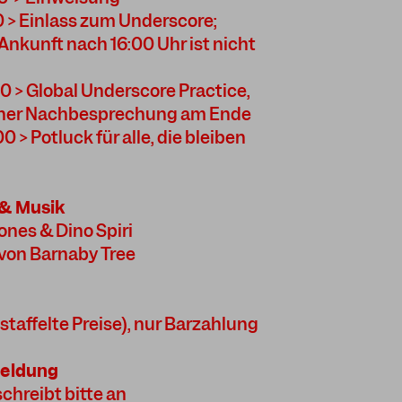
 > Einlass zum Underscore;
Ankunft nach 16:00 Uhr ist nicht
 > Global Underscore Practice,
einer Nachbesprechung am Ende
 > Potluck für alle, die bleiben
& Musik
onés & Dino Spiri
von Barnaby Tree
taffelte Preise), nur Barzahlung
meldung
schreibt bitte an