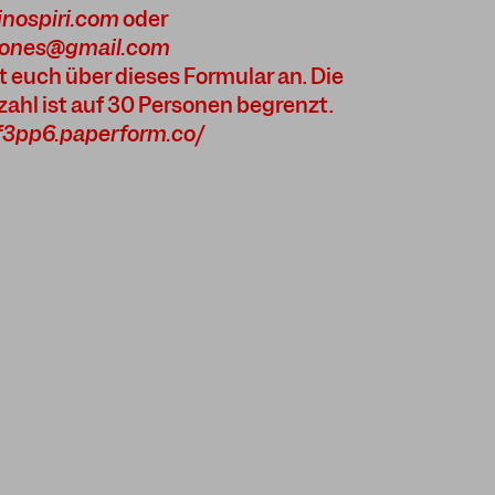
nospiri.com
oder
gones@gmail.com
t euch über dieses Formular an. Die
ahl ist auf 30 Personen begrenzt.
of3pp6.paperform.co/