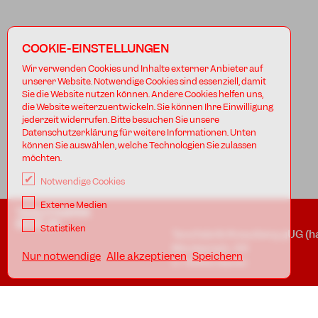
COOKIE-EINSTELLUNGEN
Wir verwenden Cookies und Inhalte externer Anbieter auf
unserer Website. Notwendige Cookies sind essenziell, damit
Sie die Website nutzen können. Andere Cookies helfen uns,
die Website weiterzuentwickeln. Sie können Ihre Einwilligung
jederzeit widerrufen. Bitte besuchen Sie unsere
Datenschutzerklärung für weitere Informationen. Unten
können Sie auswählen, welche Technologien Sie zulassen
möchten.
Notwendige Cookies
Externe Medien
TANZFABRIK
BERLIN
Statistiken
Tanzfabrik Kreuzberg gUG (h
Möckernstr. 68
Nur notwendige
Alle akzeptieren
Speichern
D-10965 Berlin
In den Uferstudios
Uferstr. 23, Badstr. 41A