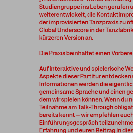
Studiengruppe ins Leben gerufen un
weiterentwickelt, die Kontaktimpro
der improvisierten Tanzpraxis zu öf
Global Underscore in der Tanzfabrik 
kürzeren Version an.
Die Praxis beinhaltet einen Vorbere
Auf interaktive und spielerische W
Aspekte dieser Partitur entdecken
Informationen werden die eigentlic
gemeinsame Sprache und einen g
dem wir spielen können. Wenn du ne
Teilnahme am Talk-Through obligat
bereits kennt – wir empfehlen euc
Einführungsgespräch teilzunehmen
Erfahrung und euren Beitrag in di