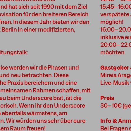
d hat sich seit 1990 mit dem Ziel
15:45–16:00
visation für den breiteren Bereich
verspätete 
fnen. In diesem Jahr bieten wir den
möglich!
Berlin in einer modifizierten,
16:00–20:00
inklusive 
20:00–22:00
itungstalk:
möchten
eise werden wir die Phasen und
Gastgeber 
 und neu betrachten. Diese
Mireia Arag
he Praxis bereichern und eine
Live-Musik 
emeinsamen Rahmen schaffen, mit
u beim Underscore bist, ist die
Preis
orisch. Wenn ihr den Underscore
30–10€ (ges
h ebenfalls wärmstens, am
. Wir würden uns sehr über eure
Info & An
esem Raum freuen!
Bei Fragen 