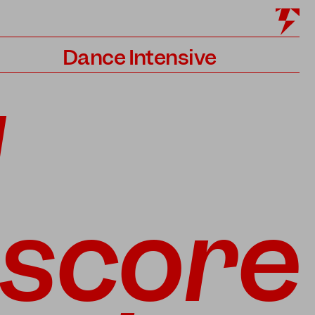
Dance Intensive
Programm
l
Lehrer*innen
Bewerbung
score