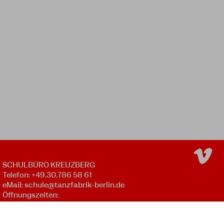
SCHULBÜRO KREUZBERG
Telefon: +49.30.786 58 61
eMail:
schule@tanzfabrik-berlin.de
Öffnungszeiten:
Mo - Fr 09:00 - 12:00 *
Mo - Do 16:00 - 20:00 *