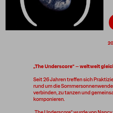
„The Underscore“ – weltweit gleic
Seit 26 Jahren treffen sich Prakti
rund um die Sommersonnenwende 
verbinden, zu tanzen und gemeinsam
komponieren.
„The Underscore“ wurde von Nancy 