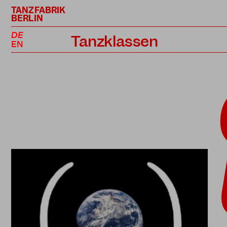
TANZFABRIK
BERLIN
DE
Tanzklassen
EN
Kursplan
Profiklassen
Performance Projekte
Lehrer*innen
Preise