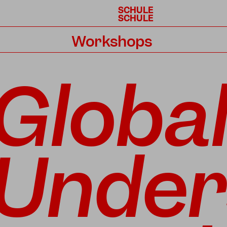
SCHULE
SCHULE
Workshops
Kalender
Globa
Under