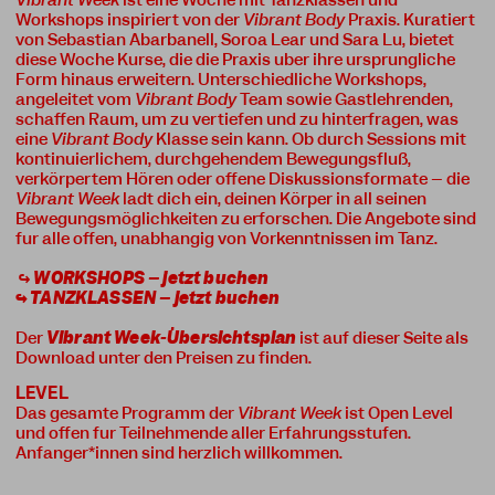
Vibrant Week
ist eine Woche mit Tanzklassen und
Workshops inspiriert von der
Vibrant Body
Praxis. Kuratiert
von Sebastian Abarbanell, Soroa Lear und Sara Lu, bietet
diese Woche Kurse, die die Praxis über ihre ursprüngliche
Form hinaus erweitern. Unterschiedliche Workshops,
angeleitet vom
Vibrant Body
Team sowie Gastlehrenden,
schaffen Raum, um zu vertiefen und zu hinterfragen, was
eine
Vibrant Body
Klasse sein kann. Ob durch Sessions mit
kontinuierlichem, durchgehendem Bewegungsfluß,
verkörpertem Hören oder offene Diskussionsformate – die
Vibrant Week
lädt dich ein, deinen Körper in all seinen
Bewegungsmöglichkeiten zu erforschen. Die Angebote sind
für alle offen, unabhängig von Vorkenntnissen im Tanz.
↪
WORKSHOPS –
jetzt buchen
↪ TANZKLASSEN –
jetzt buchen
Der
Vibrant Week-Übersichtsplan
ist auf dieser Seite als
Download unter den Preisen zu finden.
LEVEL
Das gesamte Programm der
Vibrant Week
ist Open Level
und offen für Teilnehmende aller Erfahrungsstufen.
Anfänger*innen sind herzlich willkommen.