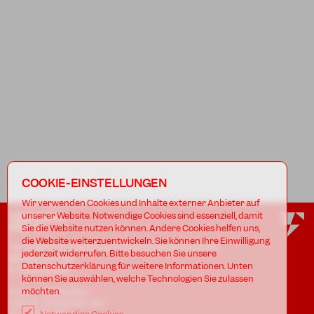
COOKIE-EINSTELLUNGEN
Wir verwenden Cookies und Inhalte externer Anbieter auf
unserer Website. Notwendige Cookies sind essenziell, damit
TANZFABRIK
BERLIN
Sie die Website nutzen können. Andere Cookies helfen uns,
die Website weiterzuentwickeln. Sie können Ihre Einwilligung
Tanzfabrik Kreuzberg gUG (haftungsbeschränkt)
jederzeit widerrufen. Bitte besuchen Sie unsere
Möckernstr. 68
Datenschutzerklärung für weitere Informationen. Unten
D-10965 Berlin
können Sie auswählen, welche Technologien Sie zulassen
möchten.
In den Uferstudios
Uferstr. 23, Badstr. 41A