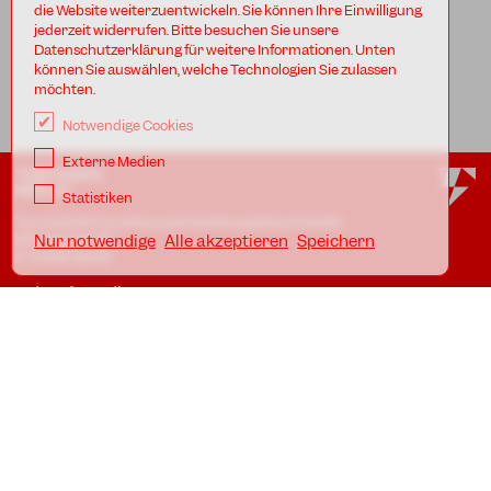
die Website weiterzuentwickeln. Sie können Ihre Einwilligung
jederzeit widerrufen. Bitte besuchen Sie unsere
Datenschutzerklärung für weitere Informationen. Unten
können Sie auswählen, welche Technologien Sie zulassen
möchten.
Notwendige Cookies
Externe Medien
TANZFABRIK
BERLIN
Statistiken
Tanzfabrik Kreuzberg gUG (haftungsbeschränkt)
Möckernstr. 68
Nur notwendige
Alle akzeptieren
Speichern
D-10965 Berlin
In den Uferstudios
Uferstr. 23, Badstr. 41A
D-13357 Berlin
Standorte
Impressum
Datenschutz
AGB
Awareness Guidelines