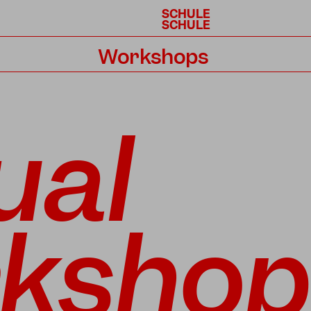
SCHULE
SCHULE
Workshops
Kalender
ual
kshop