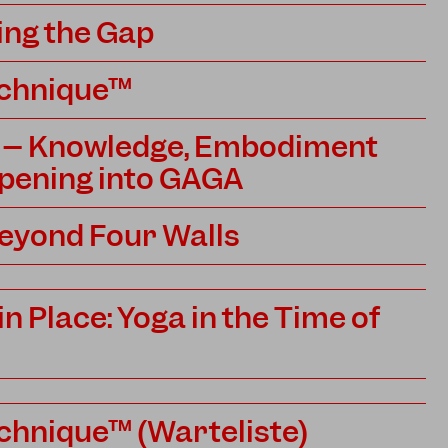
ing the Gap
echnique™
 – Knowledge, Embodiment
pening into GAGA
Beyond Four Walls
in Place: Yoga in the Time of
echnique™ (Warteliste)