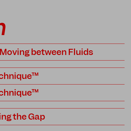
m
Moving between Fluids
echnique™
echnique™
ing the Gap