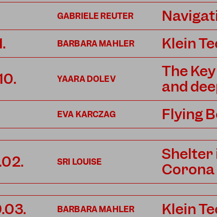
Navigat
GABRIELE REUTER
1.
Klein T
BARBARA MAHLER
The Key
10.
YAARA DOLEV
and dee
Flying 
EVA KARCZAG
Shelter 
.02.
SRI LOUISE
Corona
9.03.
Klein T
BARBARA MAHLER