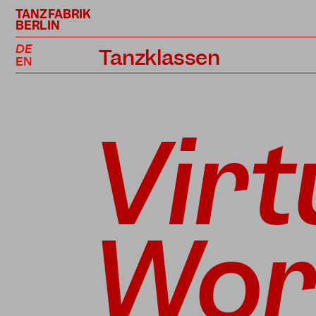
TANZFABRIK
BERLIN
DE
Tanzklassen
EN
Kursplan
Profiklassen
Virt
Performance Projekte
Lehrer*innen
Preise
Wor