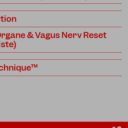
tion
rgane & Vagus Nerv Reset
ste)
echnique™