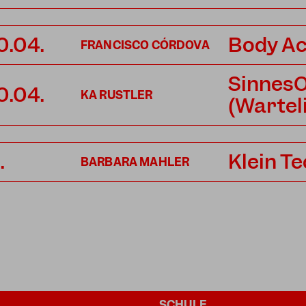
0.04.
Body Ac
FRANCISCO CÓRDOVA
SinnesO
0.04.
KA RUSTLER
(Warteli
.
Klein T
BARBARA MAHLER