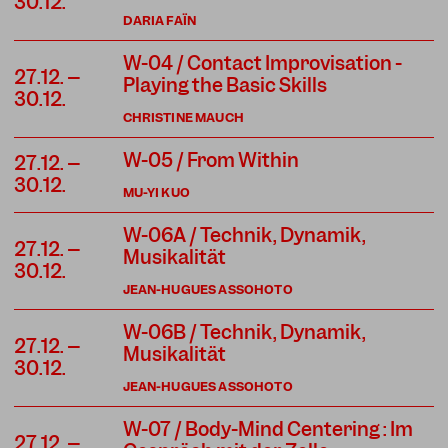
30.12.
DARIA FAÏN
W-04 / Contact Improvisation -
27.12. –
Playing the Basic Skills
30.12.
CHRISTINE MAUCH
W-05 / From Within
27.12. –
30.12.
MU-YI KUO
W-06A / Technik, Dynamik,
27.12. –
Musikalität
30.12.
JEAN-HUGUES ASSOHOTO
W-06B / Technik, Dynamik,
27.12. –
Musikalität
30.12.
JEAN-HUGUES ASSOHOTO
W-07 / Body-Mind Centering : Im
27.12. –