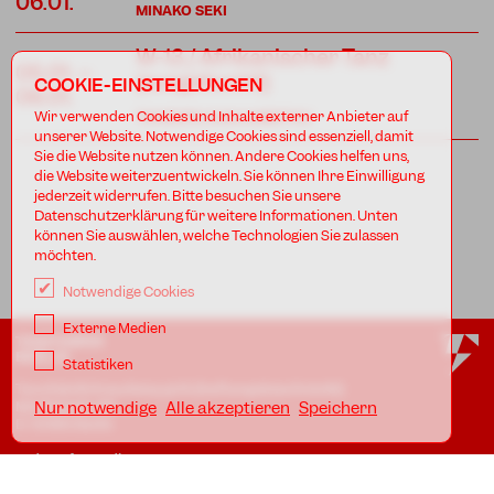
06.01.
MINAKO SEKI
W-13 / Afrikanischer Tanz
05.01. –
(ausgebucht)
COOKIE-EINSTELLUNGEN
06.01.
Wir verwenden Cookies und Inhalte externer Anbieter auf
TCHEKPO DAN AGBETOU
unserer Website. Notwendige Cookies sind essenziell, damit
Sie die Website nutzen können. Andere Cookies helfen uns,
die Website weiterzuentwickeln. Sie können Ihre Einwilligung
jederzeit widerrufen. Bitte besuchen Sie unsere
Datenschutzerklärung für weitere Informationen. Unten
können Sie auswählen, welche Technologien Sie zulassen
möchten.
Notwendige Cookies
Externe Medien
TANZFABRIK
BERLIN
Statistiken
Tanzfabrik Kreuzberg gUG (haftungsbeschränkt)
Möckernstr. 68
Nur notwendige
Alle akzeptieren
Speichern
D-10965 Berlin
In den Uferstudios
Uferstr. 23, Badstr. 41A