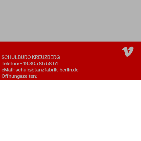
SCHULBÜRO KREUZBERG
Telefon: +49.30.786 58 61
eMail:
schule@tanzfabrik-berlin.de
Öffnungszeiten:
Mo - Fr 09:00 - 12:00 *
Mo - Do 16:00 - 20:00 *
SCHULBÜRO WEDDING
Mo - Do 17:45 - 20:15 *
NEWSLETTER
* außer an gesetzlichen Feiertagen