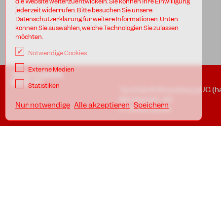
die Website weiterzuentwickeln. Sie können Ihre Einwilligung
jederzeit widerrufen. Bitte besuchen Sie unsere
Datenschutzerklärung für weitere Informationen. Unten
können Sie auswählen, welche Technologien Sie zulassen
möchten.
Notwendige Cookies
Externe Medien
TANZFABRIK
BERLIN
Statistiken
Tanzfabrik Kreuzberg gUG (h
Möckernstr. 68
Nur notwendige
Alle akzeptieren
Speichern
D-10965 Berlin
In den Uferstudios
Uferstr. 23, Badstr. 41A
D-13357 Berlin
Standorte
Impressum
Datenschutz
AGB
Awareness Guidelines