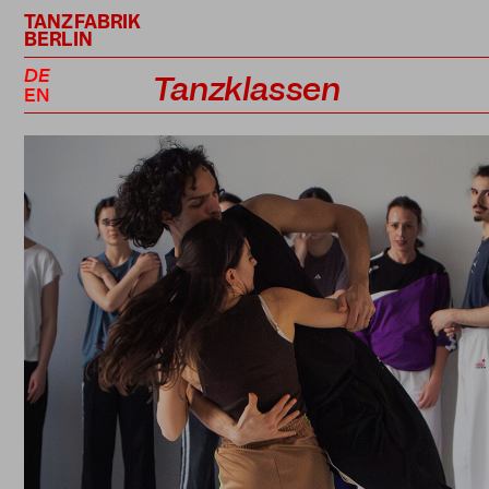
TANZFABRIK
BERLIN
DE
Tanzklassen
EN
Kursplan
Profiklassen
Performance Projekte
Lehrer*innen
Preise