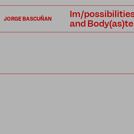
Im/possibiliti
JORGE BASCUÑAN
and Body(as)te