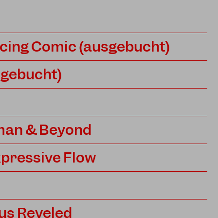
cing Comic (ausgebucht)
sgebucht)
man & Beyond
xpressive Flow
us Reveled