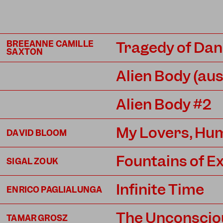
Tragedy of Dan
BREEANNE CAMILLE
SAXTON
Alien Body (au
Alien Body #2
My Lovers, Hu
DAVID BLOOM
Fountains of E
SIGAL ZOUK
Infinite Time
ENRICO PAGLIALUNGA
The Unconscio
TAMAR GROSZ