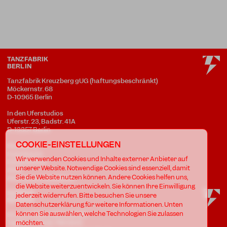
TANZFABRIK
BERLIN
Tanzfabrik Kreuzberg gUG (haftungsbeschränkt)
Möckernstr. 68
D-10965 Berlin
In den Uferstudios
Uferstr. 23, Badstr. 41A
D-13357 Berlin
COOKIE-EINSTELLUNGEN
Standorte
Impressum
Wir verwenden Cookies und Inhalte externer Anbieter auf
Datenschutz
unserer Website. Notwendige Cookies sind essenziell, damit
AGB
Sie die Website nutzen können. Andere Cookies helfen uns,
Awareness Guidelines
die Website weiterzuentwickeln. Sie können Ihre Einwilligung
jederzeit widerrufen. Bitte besuchen Sie unsere
Datenschutzerklärung für weitere Informationen. Unten
können Sie auswählen, welche Technologien Sie zulassen
SCHULBÜRO KREUZBERG
Telefon: +49.30.786 58 61
möchten.