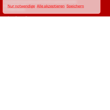
Tanzfabrik Kreuzberg gUG (haftungsbeschränkt)
Möckernstr. 68
Nur notwendige
Alle akzeptieren
Speichern
D-10965 Berlin
In den Uferstudios
Uferstr. 23, Badstr. 41A
D-13357 Berlin
Standorte
Impressum
Datenschutz
AGB
Awareness Guidelines
SCHULBÜRO KREUZBERG
Telefon: +49.30.786 58 61
eMail:
schule@tanzfabrik-berlin.de
Öffnungszeiten:
Mo - Fr 09:00 - 12:00 *
Mo - Do 16:00 - 20:00 *
SCHULBÜRO WEDDING
Mo - Do 17:45 - 20:15 *
NEWSLETTER