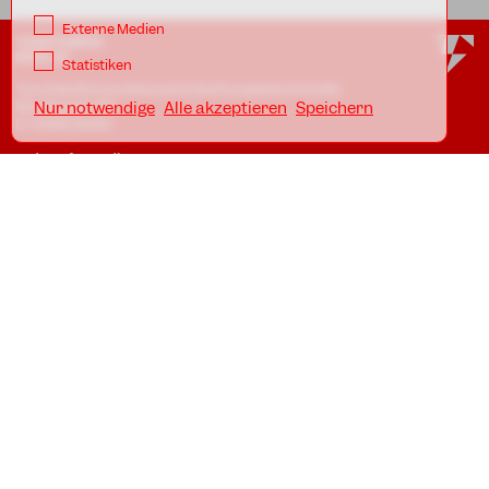
Externe Medien
TANZFABRIK
BERLIN
Statistiken
Tanzfabrik Kreuzberg gUG (haftungsbeschränkt)
Möckernstr. 68
Nur notwendige
Alle akzeptieren
Speichern
D-10965 Berlin
In den Uferstudios
Uferstr. 23, Badstr. 41A
D-13357 Berlin
Standorte
Impressum
Datenschutz
AGB
Awareness Guidelines
SCHULBÜRO KREUZBERG
Telefon: +49.30.786 58 61
eMail:
schule@tanzfabrik-berlin.de
Öffnungszeiten:
Mo - Fr 09:00 - 12:00 *
Mo - Do 16:00 - 20:00 *