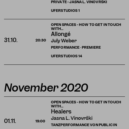
PRIVATE - JASNA L. VINOVRŠKI
UFERSTUDIOS
1
OPEN SPACES - HOW TO GET IN TOUCH
WITH…
Allongé
31.10.
July Weber
20:30
PERFORMANCE · PREMIERE
UFERSTUDIOS
14
November 2020
OPEN SPACES - HOW TO GET IN TOUCH
WITH…
Healers
Jasna L. Vinovrški
01.11.
19:00
TANZPERFORMANCE VON PUBLIC IN