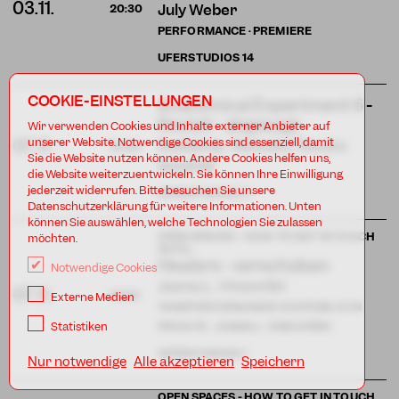
03.11.
July Weber
20:30
PERFORMANCE · PREMIERE
UFERSTUDIOS
14
COOKIE-EINSTELLUNGEN
Anatomical Experiment 6 -
Revisit - abgesagt
Wir verwenden Cookies und Inhalte externer Anbieter auf
unserer Website. Notwendige Cookies sind essenziell, damit
Suddenly , Natsuko Tezuka
07.11.
18:00
Sie die Website nutzen können. Andere Cookies helfen uns,
SHOWING
die Website weiterzuentwickeln. Sie können Ihre Einwilligung
jederzeit widerrufen. Bitte besuchen Sie unsere
UFERSTUDIOS
5
Datenschutzerklärung für weitere Informationen. Unten
können Sie auswählen, welche Technologien Sie zulassen
OPEN SPACES - HOW TO GET IN TOUCH
möchten.
WITH…
Healers - verschoben
Notwendige Cookies
Jasna L. Vinovrški
07.11.
19:00
Externe Medien
TANZPERFORMANCE VON PUBLIC IN
Statistiken
PRIVATE - JASNA L. VINOVRŠKI
UFERSTUDIOS
1
Nur notwendige
Alle akzeptieren
Speichern
OPEN SPACES - HOW TO GET IN TOUCH