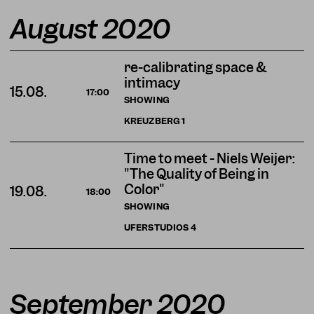
August 2020
re-calibrating space &
intimacy
15.08.
17:00
SHOWING
KREUZBERG
1
Time to meet - Niels Weijer:
"The Quality of Being in
Color"
19.08.
18:00
SHOWING
UFERSTUDIOS
4
September 2020