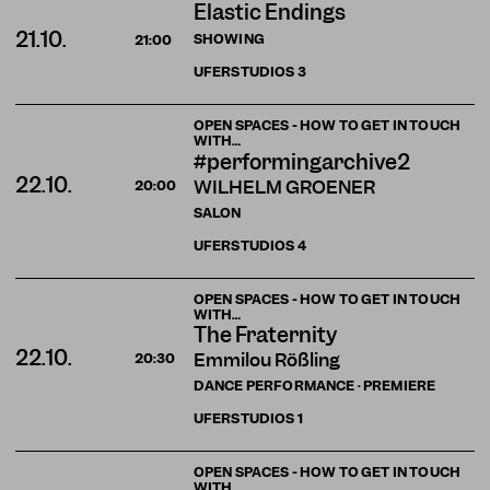
Elastic Endings
21.10.
SHOWING
21:00
UFERSTUDIOS
3
OPEN SPACES - HOW TO GET IN TOUCH
WITH…
#performingarchive2
22.10.
WILHELM GROENER
20:00
SALON
UFERSTUDIOS
4
OPEN SPACES - HOW TO GET IN TOUCH
WITH…
The Fraternity
22.10.
Emmilou Rößling
20:30
DANCE PERFORMANCE · PREMIERE
UFERSTUDIOS
1
OPEN SPACES - HOW TO GET IN TOUCH
WITH…