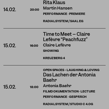
Rita Klaus
Martin Hansen
14.02.
20:00
PERFORMANCE · PREMIERE
RADIALSYSTEM / SAAL EG
Time to Meet – Claire
Lefèvre “Peachfuzz”
Claire Lefèvre
15.02.
16:00
SHOWING
KREUZBERG
4
OPEN SPACES - LAUGHING & LOVING
Das Lachen der Antonia
Baehr
Antonia Baehr
15.02.
18:00
FILMDOKUMENTATION · LECTURE
PERFORMANCE · GESPRÄCH
RADIALSYSTEM / STUDIO C 4.OG