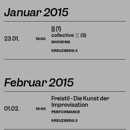
Januar 2015
||| (1)
collective 三 (3)
23.01.
16:00
SHOWING
KREUZBERG
4
Februar 2015
Freistil - Die Kunst der
Improvisation
01.02.
18:00
PERFORMANCE
KREUZBERG
3