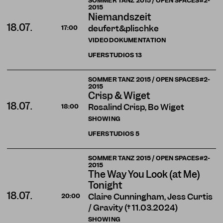
SOMMER TANZ 2015 / OPEN SPACES#2-
2015
Niemandszeit
18.07.
deufert&plischke
17:00
VIDEODOKUMENTATION
UFERSTUDIOS
13
SOMMER TANZ 2015 / OPEN SPACES#2-
2015
Crisp & Wiget
18.07.
Rosalind Crisp, Bo Wiget
18:00
SHOWING
UFERSTUDIOS
5
SOMMER TANZ 2015 / OPEN SPACES#2-
2015
The Way You Look (at Me)
Tonight
18.07.
Claire Cunningham, Jess Curtis
20:00
/ Gravity († 11.03.2024)
SHOWING