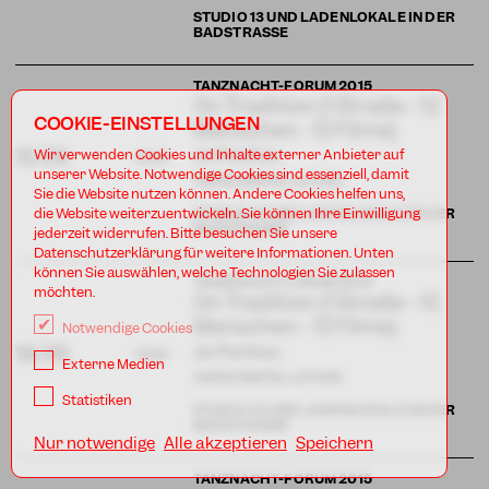
STUDIO 13 UND LADENLOKALE IN DER
BADSTRASSE
TANZNACHT-FORUM 2015
On Tradition (1 Straße - 12
COOKIE-EINSTELLUNGEN
Menschen - 12 Filme)
Jo Parkes
15.09.
Wir verwenden Cookies und Inhalte externer Anbieter auf
11:00
unserer Website. Notwendige Cookies sind essenziell, damit
VIDEOINSTALLATION
Sie die Website nutzen können. Andere Cookies helfen uns,
die Website weiterzuentwickeln. Sie können Ihre Einwilligung
STUDIO 13 UND LADENLOKALE IN DER
BADSTRASSE
jederzeit widerrufen. Bitte besuchen Sie unsere
Datenschutzerklärung für weitere Informationen. Unten
können Sie auswählen, welche Technologien Sie zulassen
TANZNACHT-FORUM 2015
möchten.
On Tradition (1 Straße - 12
Menschen - 12 Filme)
Notwendige Cookies
Jo Parkes
16.09.
11:00
Externe Medien
VIDEOINSTALLATION
Statistiken
STUDIO 13 UND LADENLOKALE IN DER
BADSTRASSE
Nur notwendige
Alle akzeptieren
Speichern
TANZNACHT-FORUM 2015