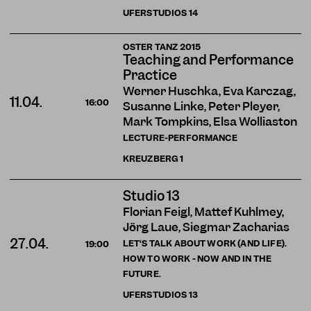
UFERSTUDIOS
14
OSTER TANZ 2015
Teaching and Performance
Practice
Werner Huschka, Eva Karczag,
11.04.
16:00
Susanne Linke, Peter Pleyer,
Mark Tompkins, Elsa Wolliaston
LECTURE-PERFORMANCE
KREUZBERG
1
Studio 13
Florian Feigl, Mattef Kuhlmey,
Jörg Laue, Siegmar Zacharias
27.04.
LET‘S TALK ABOUT WORK (AND LIFE).
19:00
HOW TO WORK - NOW AND IN THE
FUTURE.
UFERSTUDIOS
13