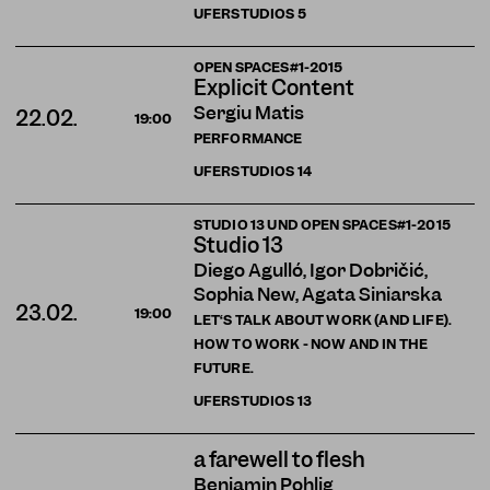
UFERSTUDIOS
5
OPEN SPACES#1-2015
Explicit Content
Sergiu Matis
22.02.
19:00
PERFORMANCE
UFERSTUDIOS
14
STUDIO 13 UND OPEN SPACES#1-2015
Studio 13
Diego Agulló, Igor Dobričić,
Sophia New, Agata Siniarska
23.02.
19:00
LET‘S TALK ABOUT WORK (AND LIFE).
HOW TO WORK - NOW AND IN THE
FUTURE.
UFERSTUDIOS
13
a farewell to flesh
Benjamin Pohlig