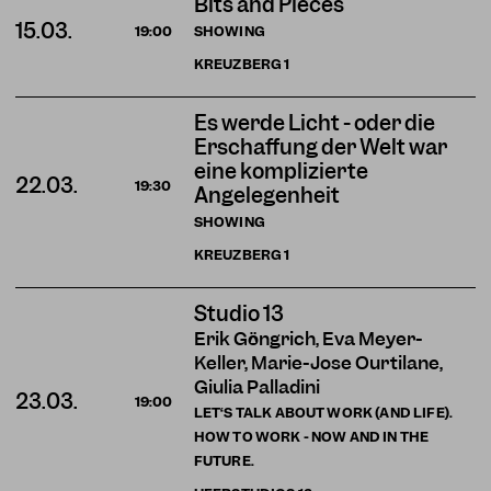
Bits and Pieces
15.03.
SHOWING
19:00
KREUZBERG
1
Es werde Licht - oder die
Erschaffung der Welt war
eine komplizierte
22.03.
19:30
Angelegenheit
SHOWING
KREUZBERG
1
Studio 13
Erik Göngrich, Eva Meyer-
Keller, Marie-José Ourtilane,
Giulia Palladini
23.03.
19:00
LET‘S TALK ABOUT WORK (AND LIFE).
HOW TO WORK - NOW AND IN THE
FUTURE.