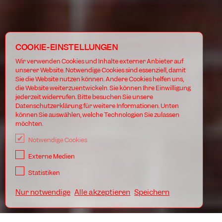
COOKIE-EINSTELLUNGEN
Wir verwenden Cookies und Inhalte externer Anbieter auf
unserer Website. Notwendige Cookies sind essenziell, damit
Sie die Website nutzen können. Andere Cookies helfen uns,
die Website weiterzuentwickeln. Sie können Ihre Einwilligung
jederzeit widerrufen. Bitte besuchen Sie unsere
Datenschutzerklärung für weitere Informationen. Unten
können Sie auswählen, welche Technologien Sie zulassen
möchten.
Notwendige Cookies
Externe Medien
Statistiken
Nur notwendige
Alle akzeptieren
Speichern