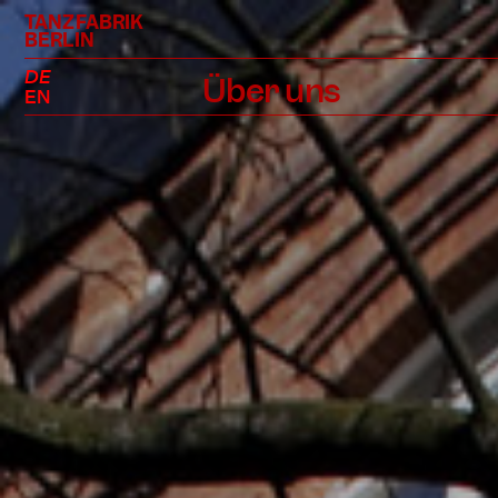
TANZFABRIK
BERLIN
DE
Über uns
EN
Profil
Geschichte
Team
Standorte