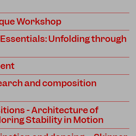
ique Workshop
ssentials: Unfolding through
ent
arch and composition
itions - Architecture of
oring Stability in Motion