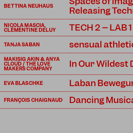
Spaces of imag
BETTINA NEUHAUS
Releasing Tech
TECH 2 – LAB 1
NICOLA MASCIA,
CLÉMENTINE DELUY
sensual athleti
TANJA SABAN
MAKISIG AKIN & ANYA
In Our Wildest
CLOUD / THE LOVE
MAKERS COMPANY
Laban Bewegu
EVA BLASCHKE
Dancing Musica
FRANÇOIS CHAIGNAUD