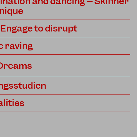
ination and dancing – Skinner
nique
 Engage to disrupt
c raving
 Dreams
ngsstudien
lities