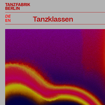
TANZFABRIK
BERLIN
DE
Tanzklassen
EN
Kursplan
Profiklassen
Performance Projekte
Lehrer*innen
Preise