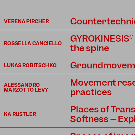
Countertechn
VERENA PIRCHER
GYROKINESIS® E
ROSSELLA CANCIELLO
the spine
Groundmovem
LUKAS ROBITSCHKO
Movement rese
ALESSANDRO
practices
MARZOTTO LEVY
Places of Trans
KA RUSTLER
Softness – Expl