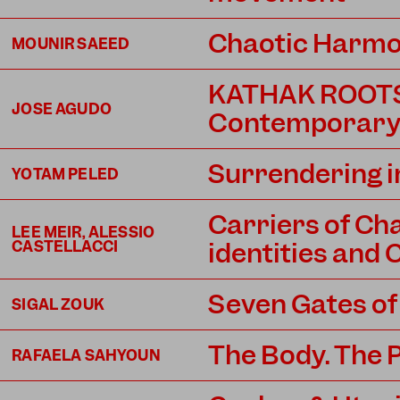
Chaotic Harmon
MOUNIR SAEED
KATHAK ROOTS
JOSE AGUDO
Contemporary 
Surrendering 
YOTAM PELED
Carriers of C
LEE MEIR, ALESSIO
identities and
CASTELLACCI
Seven Gates of
SIGAL ZOUK
The Body. The P
RAFAELA SAHYOUN