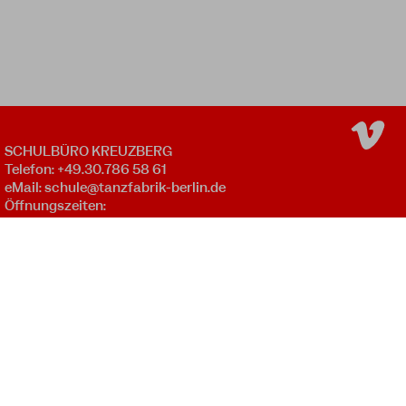
SCHULBÜRO KREUZBERG
Telefon: +49.30.786 58 61
eMail:
schule@tanzfabrik-berlin.de
Öffnungszeiten:
Mo - Fr 09:00 - 12:00 *
Mo - Do 16:00 - 20:00 *
SCHULBÜRO WEDDING
Mo - Do 17:45 - 20:15 *
NEWSLETTER
* außer an gesetzlichen Feiertagen