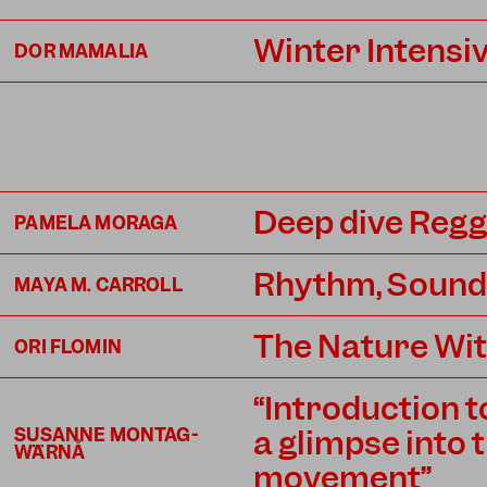
Winter Intens
DOR MAMALIA
Deep dive Reg
PAMELA MORAGA
Rhythm, Sound
MAYA M. CARROLL
The Nature Wit
ORI FLOMIN
“Introduction 
a glimpse into t
SUSANNE MONTAG-
WÄRNÅ
movement”