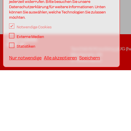
jederzeit widerrufen. Bitte besuchen Sie unsere
Datenschutzerklärung für weitere Informationen. Unten
können Sie auswählen, welche Technologien Sie zulassen
möchten.
Notwendige Cookies
Externe Medien
TANZFABRIK
BERLIN
Statistiken
Tanzfabrik Kreuzberg gUG (h
Möckernstr. 68
Nur notwendige
Alle akzeptieren
Speichern
D-10965 Berlin
In den Uferstudios
Uferstr. 23, Badstr. 41A
D-13357 Berlin
Standorte
Impressum
Datenschutz
AGB
Awareness Guidelines
TANZFABRIK