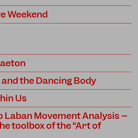
ive Weekend
gaeton
 and the Dancing Body
hin Us
to Laban Movement Analysis –
he toolbox of the “Art of