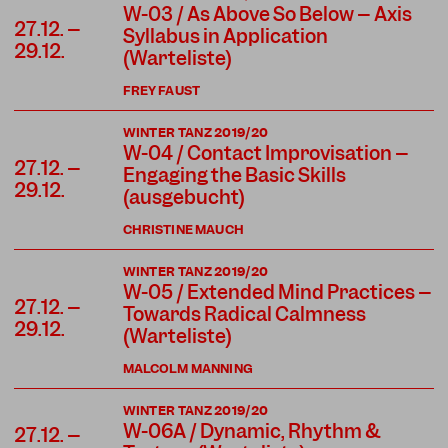
W-03 / As Above So Below – Axis
27.12. –
Syllabus in Application
29.12.
(Warteliste)
FREY FAUST
WINTER TANZ 2019/20
W-04 / Contact Improvisation –
27.12. –
Engaging the Basic Skills
29.12.
(ausgebucht)
CHRISTINE MAUCH
WINTER TANZ 2019/20
W-05 / Extended Mind Practices –
27.12. –
Towards Radical Calmness
29.12.
(Warteliste)
MALCOLM MANNING
WINTER TANZ 2019/20
W-06A / Dynamic, Rhythm &
27.12. –