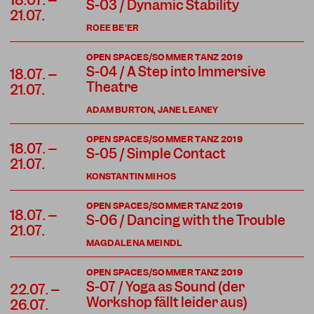
18.07. –
S-03 / Dynamic Stability
21.07.
ROEE BE'ER
OPEN SPACES/SOMMER TANZ 2019
S-04 / A Step into Immersive
18.07. –
Theatre
21.07.
ADAM BURTON, JANE LEANEY
OPEN SPACES/SOMMER TANZ 2019
18.07. –
S-05 / Simple Contact
21.07.
KONSTANTIN MIHOS
OPEN SPACES/SOMMER TANZ 2019
18.07. –
S-06 / Dancing with the Trouble
21.07.
MAGDALENA MEINDL
OPEN SPACES/SOMMER TANZ 2019
S-07 / Yoga as Sound (der
22.07. –
Workshop fällt leider aus)
26.07.