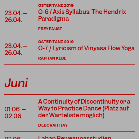
OSTER TANZ 2019
O-6 / Axis Syllabus: The Hendrix
23.04. –
Paradigma
26.04.
FREY FAUST
OSTER TANZ 2019
23.04. –
O-7 / Lyricism of Vinyasa Flow Yoga
26.04.
RAPHAN KEBE
Juni
A Continuity of Discontinuity or a
Way to Practice Dance (Platz auf
01.06. –
der Warteliste möglich)
02.06.
DEBORAH HAY
Laban Bewegungsstudien