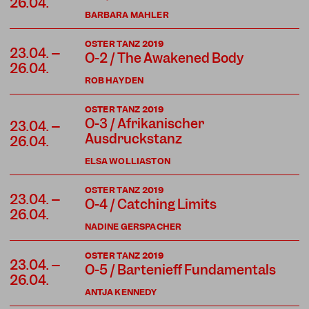
26.04.
BARBARA MAHLER
OSTER TANZ 2019
23.04. –
O-2 / The Awakened Body
26.04.
ROB HAYDEN
OSTER TANZ 2019
O-3 / Afrikanischer
23.04. –
Ausdruckstanz
26.04.
ELSA WOLLIASTON
OSTER TANZ 2019
23.04. –
O-4 / Catching Limits
26.04.
NADINE GERSPACHER
OSTER TANZ 2019
23.04. –
O-5 / Bartenieff Fundamentals
26.04.
ANTJA KENNEDY