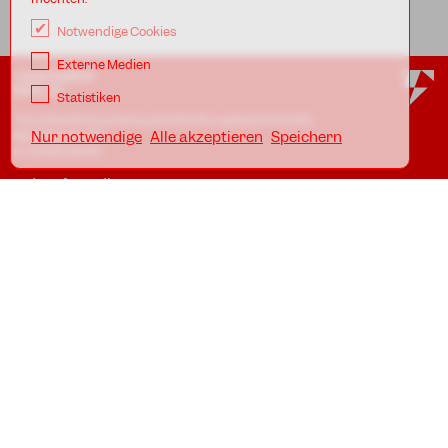
Notwendige Cookies
Externe Medien
TANZFABRIK
BERLIN
Statistiken
Tanzfabrik Kreuzberg gUG (haftungsbeschränkt)
Möckernstr. 68
Nur notwendige
Alle akzeptieren
Speichern
D-10965 Berlin
In den Uferstudios
Uferstr. 23, Badstr. 41A
D-13357 Berlin
Standorte
Impressum
Datenschutz
AGB
Awareness Guidelines
SCHULBÜRO KREUZBERG
Telefon: +49.30.786 58 61
eMail:
schule@tanzfabrik-berlin.de
Öffnungszeiten:
Mo - Fr 09:00 - 12:00 *